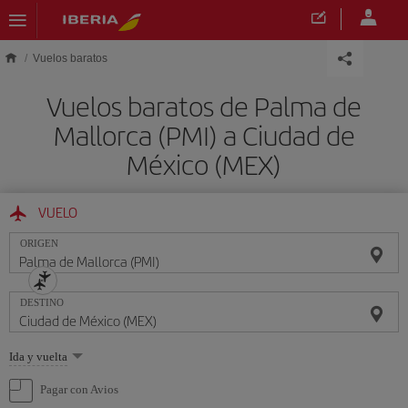
Saltar al contenido principal
Vuelos baratos
Vuelos baratos de Palma de
Mallorca (PMI) a Ciudad de
México (MEX)
VUELO
ORIGEN
DESTINO
Seleccione
Ida y vuelta
una
opción
Pagar con Avios