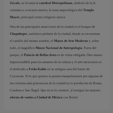
Zócalo
, se levanta la
catedral Metropolitana
, símbolo de la fe
cristiana y, a escasos metros, la zona arqueológica del
Templo
Mayor
, principal centro religioso azteca.
Otra de las principales atracciones de la ciudad es el bosque de
Chapultepec
, auténtico pulmón de la ciudad, donde se encuentran
el castillo del mismo nombre, el
Museo de Arte Moderno
y, sobre
todo, el magnífico
Museo Nacional de Antropología
. Fuera del
parque, el
Palacio de Bellas Artes
es de visita obligada. Otro museo
imprescindible para los amantes de la cultura y el arte mexicanos es
el dedicado a
Frida Kahlo
en su antigua casa del barrio de
Coyoacán. Si lo que quieres es pasear tranquilamente por algunas de
las colonias más pintorescas de la ciudad no te pierdas las de Roma,
Condesa o San Ángel. Que no te lo cuenten. ¡Consigue las mejores
ofertas de vuelos a Ciudad de México
con Iberia!