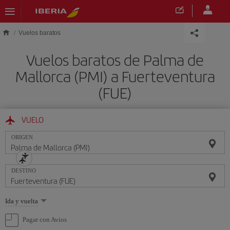
Saltar al contenido principal
Vuelos baratos
Vuelos baratos de Palma de
Mallorca (PMI) a Fuerteventura
(FUE)
VUELO
ORIGEN
DESTINO
Seleccione
Ida y vuelta
una
opción
Pagar con Avios