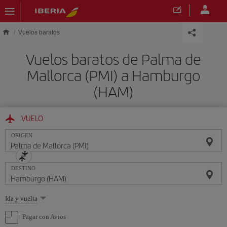
Saltar al contenido principal
Vuelos baratos
Vuelos baratos de Palma de
Mallorca (PMI) a Hamburgo
(HAM)
VUELO
ORIGEN
DESTINO
Seleccione
Ida y vuelta
una
opción
Pagar con Avios