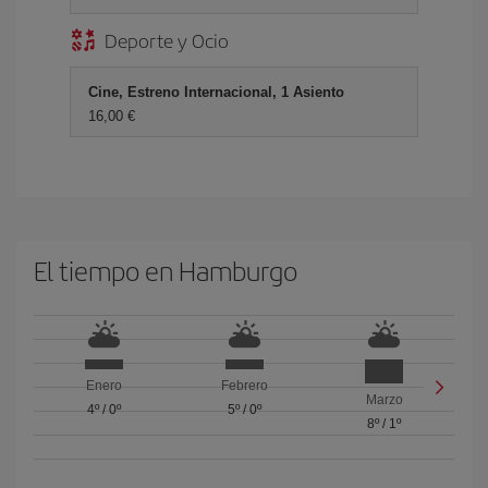
Deporte y Ocio
Cine, Estreno Internacional, 1 Asiento
16,00 €
El tiempo en Hamburgo
Enero
Febrero
Marzo
4º
/
0º
5º
/
0º
8º
/
1º