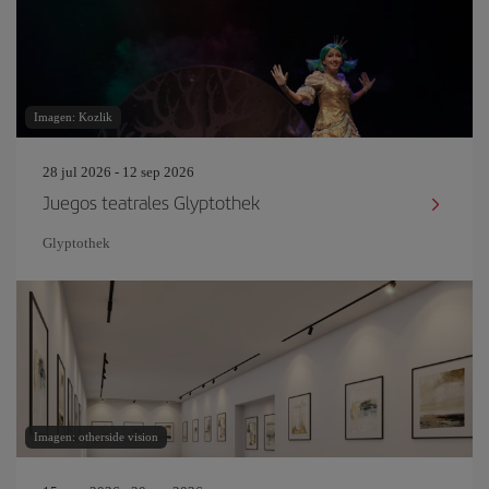
Imagen: Kozlik
28 jul 2026 - 12 sep 2026
Juegos teatrales Glyptothek
Glyptothek
Imagen: otherside vision