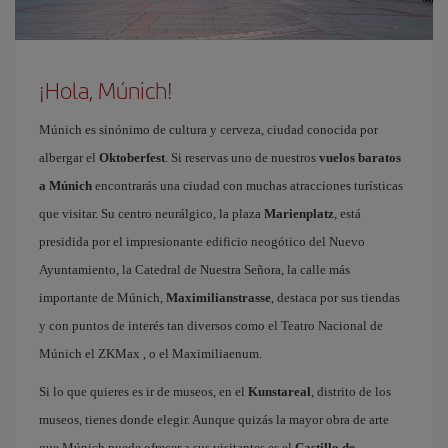
¡Hola, Múnich!
Múnich es sinónimo de cultura y cerveza, ciudad conocida por
albergar el
Oktoberfest
. Si reservas uno de nuestros
vuelos baratos
a Múnich
encontrarás una ciudad con muchas atracciones turísticas
que visitar. Su centro neurálgico, la plaza
Marienplatz
, está
presidida por el impresionante edificio neogótico del Nuevo
Ayuntamiento, la Catedral de Nuestra Señora, la calle más
importante de Múnich,
Maximilianstrasse
, destaca por sus tiendas
y con puntos de interés tan diversos como el Teatro Nacional de
Múnich el ZKMax , o el Maximiliaenum.
Si lo que quieres es ir de museos, en el
Kunstareal
, distrito de los
museos, tienes donde elegir. Aunque quizás la mayor obra de arte
que Múnich puede ofrecer a sus visitantes es el
Castillo de