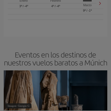
Enero
Febrero
Marzo
3º
/
-4º
4º
/
-4º
9º
/
-1º
Eventos en los destinos de
nuestros vuelos baratos a Múnich
Imagen: Giorgio G