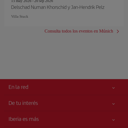
15 may 2026 - 20 sep 2026
Delschad Numan Khorschid y Jan-Hendrik Pelz
Villa Stuck
Consulta todos los eventos en Múnich
En la red
De tu interés
Tu seguridad es lo primero
Iberia es más
Accesibilidad