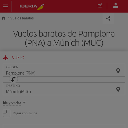
Saltar al contenido principal
Vuelos baratos
Vuelos baratos de Pamplona
(PNA) a Múnich (MUC)
VUELO
ORIGEN
DESTINO
Seleccione
Ida y vuelta
una
opción
Pagar con Avios