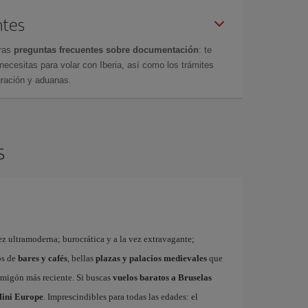
ntes
tras
preguntas frecuentes sobre documentación
: te
cesitas para volar con Iberia, así como los trámites
gración y aduanas.
s
ez ultramoderna; burocrática y a la vez extravagante;
os de
bares y cafés
, bellas
plazas y palacios medievales
que
rmigón más reciente. Si buscas
vuelos baratos a Bruselas
ini Europe
. Imprescindibles para todas las edades: el