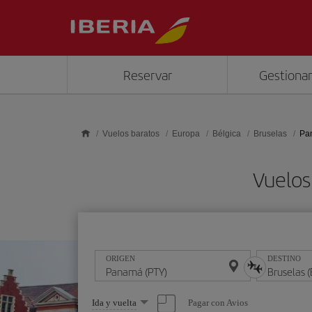
Saltar al contenido principal
Reservar
Gestionar
Vuelos baratos
Europa
Bélgica
Bruselas
Pa
Vuelos
ORIGEN
DESTINO
Seleccione
Pagar con Avios
Ida y vuelta