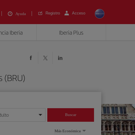
Registro
Acceso
Ayuda
cia Iberia
Iberia Plus
s (BRU)
dulto
Buscar
o día/mes/año
Más Económica