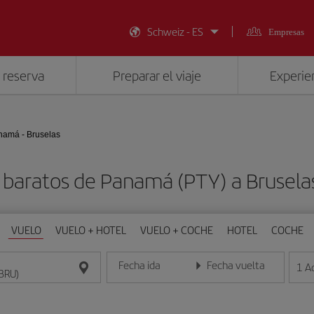
Schweiz - ES
Empresas
 reserva
Preparar el viaje
Experien
namá - Bruselas
 baratos de Panamá (PTY) a Brusela
VUELO
VUELO + HOTEL
VUELO + COCHE
HOTEL
COCHE
Fecha ida
Fecha vuelta
1
A
Introduce la fecha en formato día/mes/año
Introduce la fecha en format