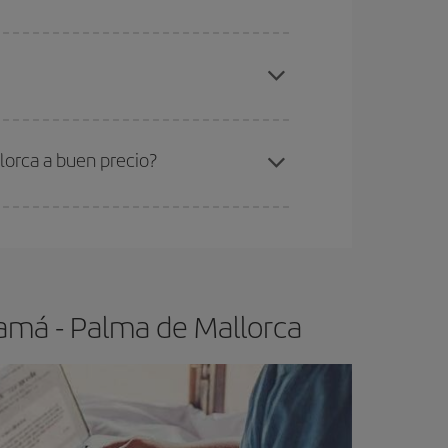
elo y de que las tarifas más baratas (turista)
anamá-Palma de Mallorca-dest
.
ra el vuelo más barato.
lorca a buen precio?
ser flexible.
Lo normal es que
cuanto antes
 poco abiertos, podrás
elegir el precio más
amá - Palma de Mallorca