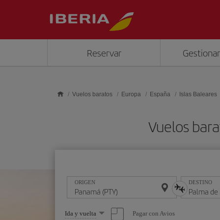
Saltar al contenido principal
Reservar
Gestionar
Vuelos baratos
Europa
España
Islas Baleares
Vuelos bara
ORIGEN
DESTINO
Seleccione
Pagar con Avios
Ida y vuelta