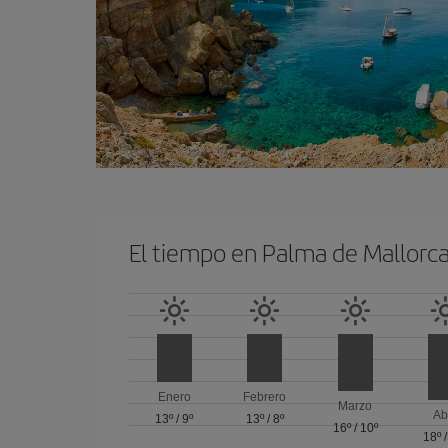
El tiempo en Palma de Mallorc
Enero
Febrero
Marzo
Ab
13º
/
9º
13º
/
8º
16º
/
10º
18º