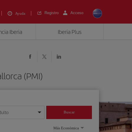
Registro
Acceso
Ayuda
cia Iberia
Iberia Plus
llorca (PMI)
dulto
Buscar
o día/mes/año
Más Económica