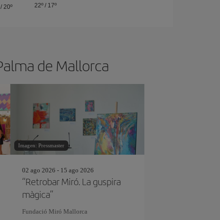
22º
/
17º
/
20º
 Palma de Mallorca
Imagen: Pressmaster
02 ago 2026 - 15 ago 2026
“Retrobar Miró. La guspira
màgica”
Fundació Miró Mallorca