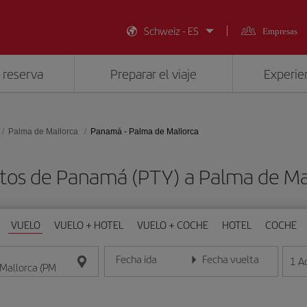
Schweiz - ES
Empresas
 reserva
Preparar el viaje
Experien
Palma de Mallorca
Panamá - Palma de Mallorca
tos de Panamá (PTY) a Palma de Ma
VUELO
VUELO + HOTEL
VUELO + COCHE
HOTEL
COCHE
Fecha ida
Fecha vuelta
1
A
Introduce la fecha en formato día/mes/año
Introduce la fecha en format