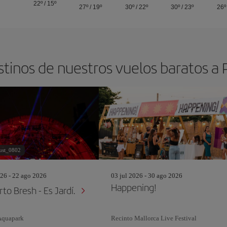
22º
/
15º
27º
/
19º
30º
/
22º
30º
/
23º
26º
stinos de nuestros vuelos baratos a
ust_0802
26 - 22 ago 2026
03 jul 2026 - 30 ago 2026
Happening!
to Bresh - Es Jardí.
Aquapark
Recinto Mallorca Live Festival