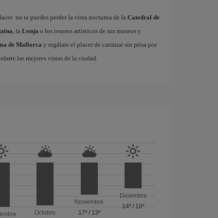
acer: no te puedes perder la vista nocturna de la
Catedral de
aina
, la
Lonja
o los tesoros artísticos de sus museos y
lma de Mallorca
y regálate el placer de caminar sin prisa por
rdarte las mejores vistas de la ciudad.
Diciembre
Noviembre
14º
/
10º
Octubre
17º
/
13º
iembre