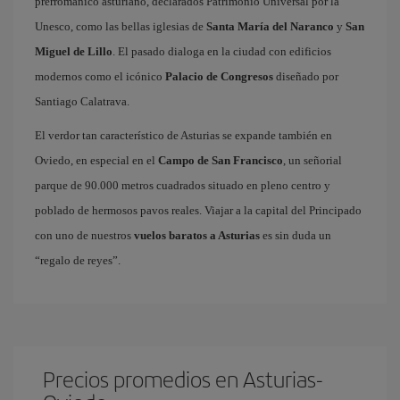
prerrománico asturiano, declarados Patrimonio Universal por la
Unesco, como las bellas iglesias de
Santa María del Naranco
y
San
Miguel de Lillo
. El pasado dialoga en la ciudad con edificios
modernos como el icónico
Palacio de Congresos
diseñado por
Santiago Calatrava.
El verdor tan característico de Asturias se expande también en
Oviedo, en especial en el
Campo de San Francisco
, un señorial
parque de 90.000 metros cuadrados situado en pleno centro y
poblado de hermosos pavos reales. Viajar a la capital del Principado
con uno de nuestros
vuelos baratos a Asturias
es sin duda un
“regalo de reyes”.
Precios promedios en Asturias-