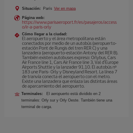
Situación:
París
Ver en mapa
Página web:
https://www.parisaeroport.fr/es/pasajeros/access
o/ir-a-paris-orly
Cómo llegar a la ciudad:
El aeropuerto y el área metropolitana están
conectados por medio de un autobús (aeropuerto-
estación Pont de Rungis del tren RER C) y una
lanzadera (aeropuerto-estación Antony del RER B).
También existen autobuses expreso: Orlybus, Cars
Air France line 1, Cars Air France line 3, Val d'Europe
Airports Shuttle y la lanzader 91.10. El autobús nº
183 une Paris- Orly y Disneyland Resort. La línea 7
de tranvía conecta el aeropuerto con el metro.
Existe una lanzadera que enlaza las distintas áreas
de aparcamiento del aeropuerto.
Terminales:
El aeropuerto está dividido en 2
terminales: Orly sur y Orly Oeste. También tiene una
terminal de carga.