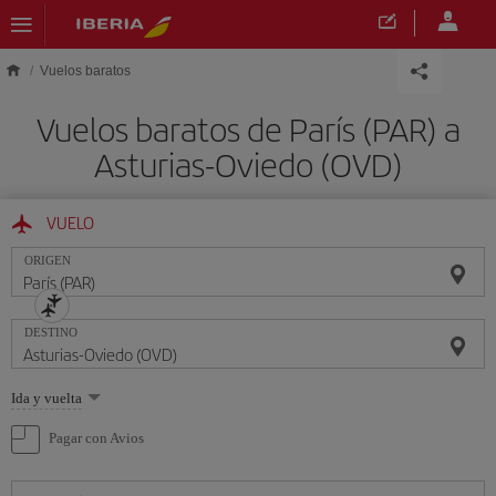
Saltar al contenido principal
Vuelos baratos
Vuelos baratos de París (PAR) a
Asturias-Oviedo (OVD)
VUELO
ORIGEN
DESTINO
Seleccione
Ida y vuelta
una
opción
Pagar con Avios