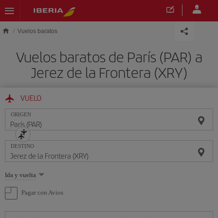
Saltar al contenido principal
Vuelos baratos
Vuelos baratos de París (PAR) a
Jerez de la Frontera (XRY)
VUELO
ORIGEN
DESTINO
Seleccione
Ida y vuelta
una
opción
Pagar con Avios