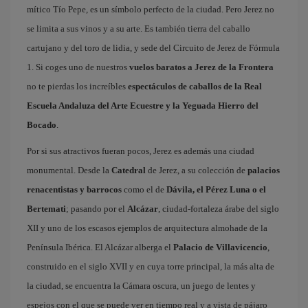
mítico Tío Pepe, es un símbolo perfecto de la ciudad. Pero Jerez no
se limita a sus vinos y a su arte. Es también tierra del caballo
cartujano y del toro de lidia, y sede del Circuito de Jerez de Fórmula
1. Si coges uno de nuestros
vuelos baratos a Jerez de la Frontera
no te pierdas los increíbles
espectáculos de caballos de la Real
Escuela Andaluza del Arte Ecuestre y la Yeguada Hierro del
Bocado
.
Por si sus atractivos fueran pocos, Jerez es además una ciudad
monumental. Desde la
Catedral
de Jerez, a su colección de
palacios
renacentistas y barrocos
como el de
Dávila, el Pérez Luna o el
Bertemati
; pasando por el
Alcázar
, ciudad-fortaleza árabe del siglo
XII y uno de los escasos ejemplos de arquitectura almohade de la
Península Ibérica. El Alcázar alberga el
Palacio de Villavicencio
,
construido en el siglo XVII y en cuya torre principal, la más alta de
la ciudad, se encuentra la Cámara oscura, un juego de lentes y
espejos con el que se puede ver en tiempo real y a vista de pájaro