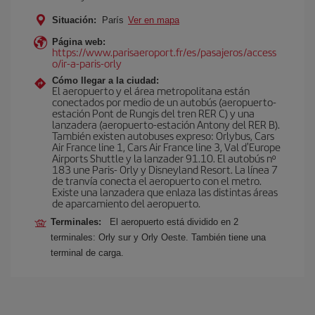
Situación:
París
Ver en mapa
Página web:
https://www.parisaeroport.fr/es/pasajeros/access
o/ir-a-paris-orly
Cómo llegar a la ciudad:
El aeropuerto y el área metropolitana están
conectados por medio de un autobús (aeropuerto-
estación Pont de Rungis del tren RER C) y una
lanzadera (aeropuerto-estación Antony del RER B).
También existen autobuses expreso: Orlybus, Cars
Air France line 1, Cars Air France line 3, Val d'Europe
Airports Shuttle y la lanzader 91.10. El autobús nº
183 une Paris- Orly y Disneyland Resort. La línea 7
de tranvía conecta el aeropuerto con el metro.
Existe una lanzadera que enlaza las distintas áreas
de aparcamiento del aeropuerto.
Terminales:
El aeropuerto está dividido en 2
terminales: Orly sur y Orly Oeste. También tiene una
terminal de carga.