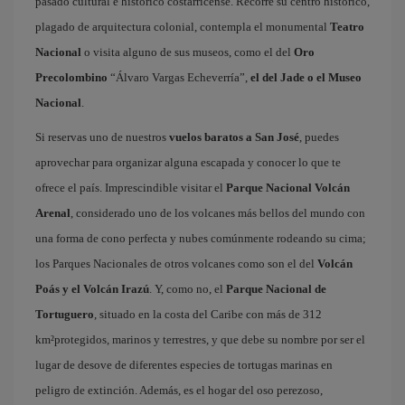
pasado cultural e histórico costarricense. Recorre su centro histórico,
plagado de arquitectura colonial, contempla el monumental
Teatro
Nacional
o visita alguno de sus museos, como el del
Oro
Precolombino
“Álvaro Vargas Echeverría”,
el del Jade o el Museo
Nacional
.
Si reservas uno de nuestros
vuelos baratos a San José
, puedes
aprovechar para organizar alguna escapada y conocer lo que te
ofrece el país. Imprescindible visitar el
Parque Nacional Volcán
Arenal
, considerado uno de los volcanes más bellos del mundo con
una forma de cono perfecta y nubes comúnmente rodeando su cima;
los Parques Nacionales de otros volcanes como son el del
Volcán
Poás y el Volcán Irazú
. Y, como no, el
Parque Nacional de
Tortuguero
, situado en la costa del Caribe con más de 312
km²protegidos, marinos y terrestres, y que debe su nombre por ser el
lugar de desove de diferentes especies de tortugas marinas en
peligro de extinción. Además, es el hogar del oso perezoso,