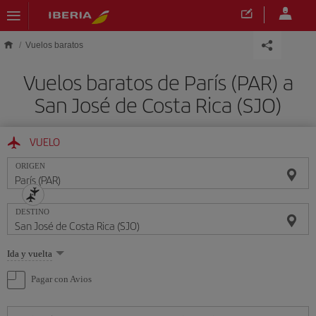
Saltar al contenido principal
Vuelos baratos
Vuelos baratos de París (PAR) a
San José de Costa Rica (SJO)
VUELO
ORIGEN
DESTINO
Seleccione
Ida y vuelta
una
opción
Pagar con Avios