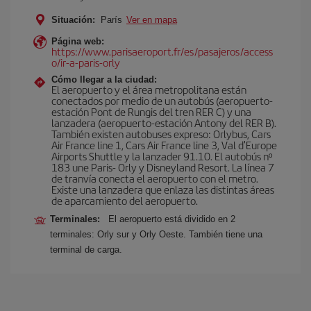
Situación:
París
Ver en mapa
Página web:
https://www.parisaeroport.fr/es/pasajeros/access
o/ir-a-paris-orly
Cómo llegar a la ciudad:
El aeropuerto y el área metropolitana están
conectados por medio de un autobús (aeropuerto-
estación Pont de Rungis del tren RER C) y una
lanzadera (aeropuerto-estación Antony del RER B).
También existen autobuses expreso: Orlybus, Cars
Air France line 1, Cars Air France line 3, Val d'Europe
Airports Shuttle y la lanzader 91.10. El autobús nº
183 une Paris- Orly y Disneyland Resort. La línea 7
de tranvía conecta el aeropuerto con el metro.
Existe una lanzadera que enlaza las distintas áreas
de aparcamiento del aeropuerto.
Terminales:
El aeropuerto está dividido en 2
terminales: Orly sur y Orly Oeste. También tiene una
terminal de carga.