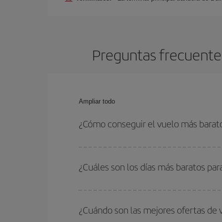
Preguntas frecuentes
Ampliar todo
¿Cómo conseguir el vuelo más barat
Podrás ahorrar en tu billete de avión de París-Wa
las fechas y horarios de ida y vuelta.
¿Cuáles son los días más baratos par
Para saber qué días te saldrá más económico vol
quieres ir y en qué fechas habías pensado viajar
¿Cuándo son las mejores ofertas de 
para que puedas encontrar la mejor oferta. Ademá