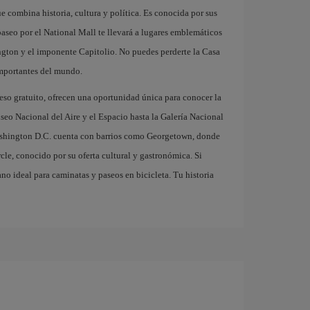
e combina historia, cultura y política. Es conocida por sus
seo por el National Mall te llevará a lugares emblemáticos
on y el imponente Capitolio. No puedes perderte la Casa
importantes del mundo.
eso gratuito, ofrecen una oportunidad única para conocer la
useo Nacional del Aire y el Espacio hasta la Galería Nacional
Washington D.C. cuenta con barrios como Georgetown, donde
le, conocido por su oferta cultural y gastronómica. Si
no ideal para caminatas y paseos en bicicleta. Tu historia