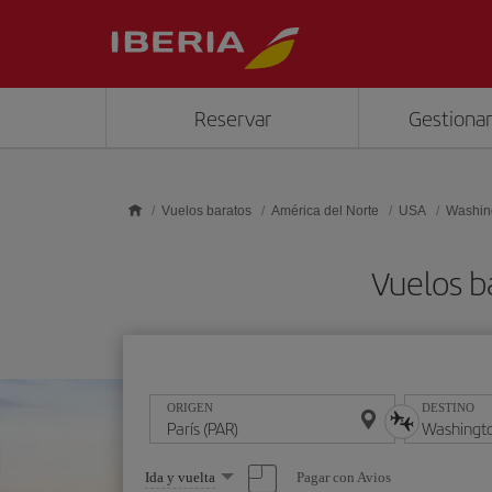
Saltar al contenido principal
Reservar
Gestionar
Vuelos baratos
América del Norte
USA
Washin
Vuelos b
ORIGEN
DESTINO
Seleccione
Pagar con Avios
Ida y vuelta