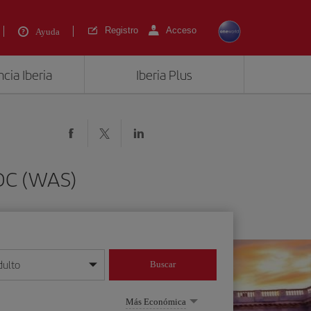
Registro
Acceso
Ayuda
cia Iberia
Iberia Plus
 DC (WAS)
dulto
Buscar
o día/mes/año
Más Económica