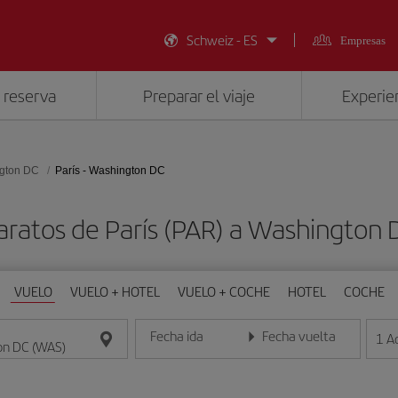
Schweiz - ES
Empresas
 reserva
Preparar el viaje
Experien
gton DC
París - Washington DC
aratos de París (PAR) a Washington
VUELO
VUELO + HOTEL
VUELO + COCHE
HOTEL
COCHE
Fecha ida
Fecha vuelta
1
A
Introduce la fecha en formato día/mes/año
Introduce la fecha en format