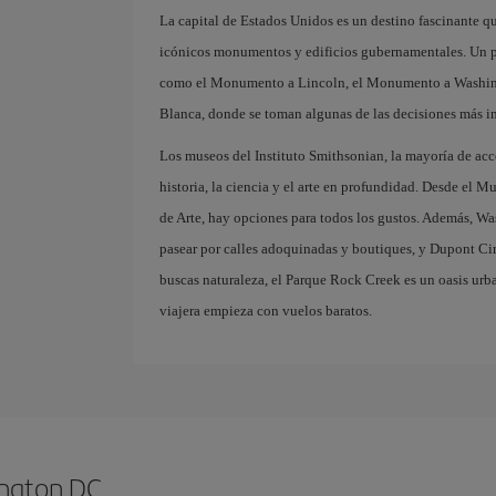
La capital de Estados Unidos es un destino fascinante qu
icónicos monumentos y edificios gubernamentales. Un pa
como el Monumento a Lincoln, el Monumento a Washingt
Blanca, donde se toman algunas de las decisiones más 
Los museos del Instituto Smithsonian, la mayoría de acc
historia, la ciencia y el arte en profundidad. Desde el M
de Arte, hay opciones para todos los gustos. Además, 
pasear por calles adoquinadas y boutiques, y Dupont Circ
buscas naturaleza, el Parque Rock Creek es un oasis urba
viajera empieza con vuelos baratos.
ington DC