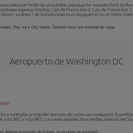
conectados por medio de un autobús (aeropuerto- estación Pont de Rung
obuses expreso: Orlybus, Cars Air France line 1, Cars Air France line 3,
 Resort. La línea 7 de tranvía conecta el aeropuerto con el metro. Exis
minales: Orly sur y Orly Oeste. También tiene una terminal de carga.
Aeropuerto de Washington DC
epage
he o contratar un transfer (servicio de coche con conductor). Si prefier
, ruta 981 y ruta 983, con varias paradas intermedias, además del Silve
es alberga la emisión de tickets, la recogida de equipajes.