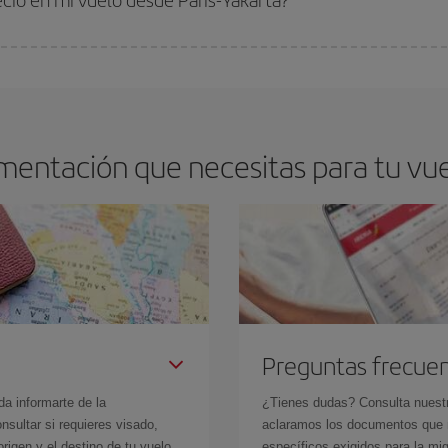
arte el mejor precio según tus necesidades de viaje. La tarifa básica, te asegu
mentación que necesitas para tu vuel
Preguntas frecue
da informarte de la
¿Tienes dudas? Consulta nues
sultar si requieres visado,
aclaramos los documentos que ne
rigen y el destino de tu vuelo.
específicos exigidos para la mi