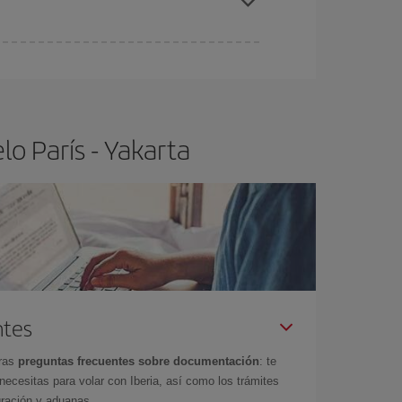
ra el vuelo más barato.
o París - Yakarta
ntes
tras
preguntas frecuentes sobre documentación
: te
cesitas para volar con Iberia, así como los trámites
gración y aduanas.