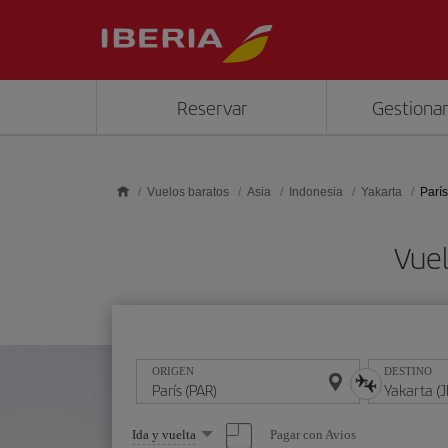
Saltar al contenido principal
Reservar
Gestionar
Vuelos baratos
Asia
Indonesia
Yakarta
París
Vuel
ORIGEN
DESTINO
Seleccione
Pagar con Avios
Ida y vuelta