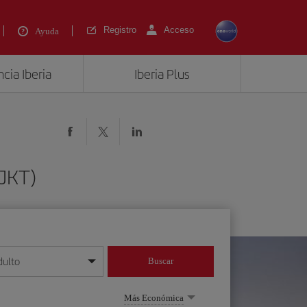
Registro
Acceso
Ayuda
cia Iberia
Iberia Plus
(JKT)
dulto
Buscar
o día/mes/año
Más Económica