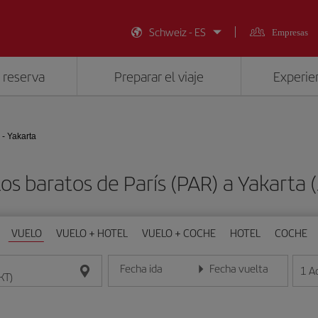
Schweiz - ES
Empresas
 reserva
Preparar el viaje
Experien
 - Yakarta
os baratos de París (PAR) a Yakarta 
VUELO
VUELO + HOTEL
VUELO + COCHE
HOTEL
COCHE
Fecha ida
Fecha vuelta
1
A
Introduce la fecha en formato día/mes/año
Introduce la fecha en format