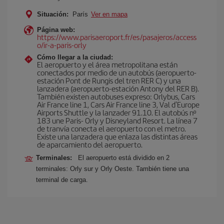
Situación:
París
Ver en mapa
Página web:
https://www.parisaeroport.fr/es/pasajeros/access
o/ir-a-paris-orly
Cómo llegar a la ciudad:
El aeropuerto y el área metropolitana están
conectados por medio de un autobús (aeropuerto-
estación Pont de Rungis del tren RER C) y una
lanzadera (aeropuerto-estación Antony del RER B).
También existen autobuses expreso: Orlybus, Cars
Air France line 1, Cars Air France line 3, Val d'Europe
Airports Shuttle y la lanzader 91.10. El autobús nº
183 une Paris- Orly y Disneyland Resort. La línea 7
de tranvía conecta el aeropuerto con el metro.
Existe una lanzadera que enlaza las distintas áreas
de aparcamiento del aeropuerto.
Terminales:
El aeropuerto está dividido en 2
terminales: Orly sur y Orly Oeste. También tiene una
terminal de carga.