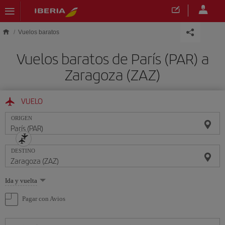
Saltar al contenido principal
Vuelos baratos
Vuelos baratos de París (PAR) a
Zaragoza (ZAZ)
VUELO
ORIGEN
DESTINO
Seleccione
Ida y vuelta
una
opción
Pagar con Avios