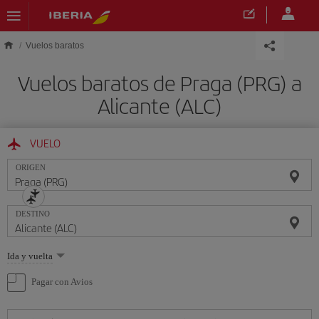
Saltar al contenido principal
Vuelos baratos
Vuelos baratos de Praga (PRG) a
Alicante (ALC)
VUELO
ORIGEN
DESTINO
Seleccione
Ida y vuelta
una
opción
Pagar con Avios