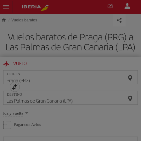
Saltar al contenido principal
Vuelos baratos
Vuelos baratos de Praga (PRG) a
Las Palmas de Gran Canaria (LPA)
VUELO
ORIGEN
DESTINO
Seleccione
Ida y vuelta
una
opción
Pagar con Avios