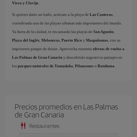
Viera y Clavijo
.
Si quieres darte un baño, acércate a la playa de
Las Canteras
,
considerada una de las playas urbanas más importantes del mundo.
Ya fuera de la ciudad, te encantarán las playas de
San Agustín
,
Playa del Inglés
,
Meloneras
,
Puerto Rico
y
Maspalomas
, con su
imponente parque de dunas .Aprovecha nuestras
ofertas de vuelos a
Las Palmas de Gran Canaria
y descubrirás sugestivos paisajes en
los
parques naturales de Tamadaba
,
Pilancones
o
Bandama
.
Precios promedios en Las Palmas
de Gran Canaria
Restaurantes