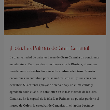
¡Hola, Las Palmas de Gran Canaria!
La gran variedad de paisajes hacen de
Gran Canaria
un continente
en miniatura. Reconocida como Reserva de la Biosfera, si reservas
uno de nuestros
vuelos baratos a Las Palmas de Gran Canaria
encontrarás un auténtico
paraíso natural
con mil y una caras por
descubrir. Sus extensas playas de arena fina y un clima cálido y
agradable todo el año, la convierten en la más visitada de las islas
Canarias. En la capital de la isla,
Las Palmas
, no puedes perderte el
museo de Colón
, la
catedral de Canarias
ni el
jardín botánico