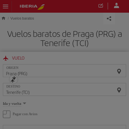
Saltar al contenido principal
Vuelos baratos
Vuelos baratos de Praga (PRG) a
Tenerife (TCI)
VUELO
ORIGEN
DESTINO
Seleccione
Ida y vuelta
una
opción
Pagar con Avios