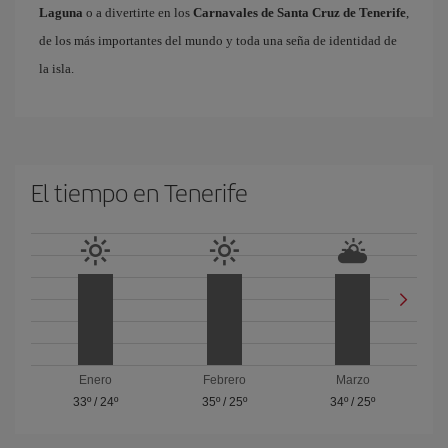
Laguna
o a divertirte en los
Carnavales de Santa Cruz de Tenerife
,
de los más importantes del mundo y toda una seña de identidad de
la isla.
El tiempo en Tenerife
Enero
Febrero
Marzo
33º
/
24º
35º
/
25º
34º
/
25º