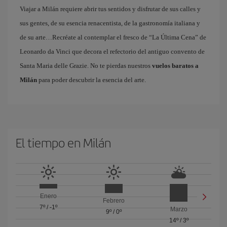
Viajar a Milán requiere abrir tus sentidos y disfrutar de sus calles y
sus gentes, de su esencia renacentista, de la gastronomía italiana y
de su arte…Recréate al contemplar el fresco de “La Última Cena” de
Leonardo da Vinci que decora el refectorio del antiguo convento de
Santa Maria delle Grazie. No te pierdas nuestros
vuelos baratos a
Milán
para poder descubrir la esencia del arte.
El tiempo en Milán
Enero
Febrero
7º
/
-1º
Marzo
9º
/
0º
14º
/
3º