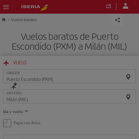
Saltar al contenido principal
Vuelos baratos
Vuelos baratos de Puerto
Escondido (PXM) a Milán (MIL)
VUELO
ORIGEN
DESTINO
Seleccione
Ida y vuelta
una
opción
Pagar con Avios