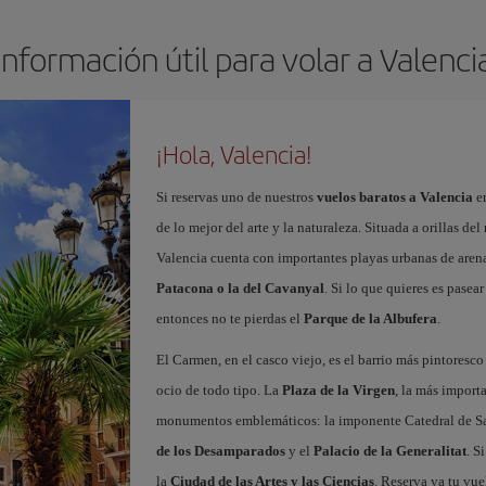
Información útil para volar a Valenci
¡Hola, Valencia!
Si reservas uno de nuestros
vuelos baratos a Valencia
en
de lo mejor del arte y la naturaleza. Situada a orillas del
Valencia cuenta con importantes playas urbanas de aren
Patacona o la del Cavanyal
. Si lo que quieres es pasea
entonces no te pierdas el
Parque de la Albufera
.
El Carmen, en el casco viejo, es el barrio más pintoresc
ocio de todo tipo. La
Plaza de la Virgen
, la más import
monumentos emblemáticos: la imponente Catedral de Sa
de los Desamparados
y el
Palacio de la Generalitat
. S
la
Ciudad de las Artes y las Ciencias
. Reserva ya tu vue