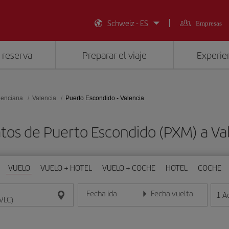
Schweiz - ES
Empresas
 reserva
Preparar el viaje
Experien
lenciana
Valencia
Puerto Escondido - Valencia
tos de Puerto Escondido (PXM) a Va
VUELO
VUELO + HOTEL
VUELO + COCHE
HOTEL
COCHE
Fecha ida
Fecha vuelta
1
A
Introduce la fecha en formato día/mes/año
Introduce la fecha en format