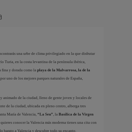
a
contrarás una urbe de clima privilegiado en la que disfrutar
 río Turia, en la costa levantina de la península ibérica,
a fina y dorada como la
playa de la Malvarrosa, la de la
r por uno de los mejores parques naturales de España,
o y animado de la ciudad, lleno de gente joven y locales de
ante de la ciudad, ubicada en pleno centro, alberga tres
nta María de Valencia,
“La Seu”
, la
Basílica de la Virgen
i quieres conocer la Valencia más moderna tienes una cita con
lo barato a Valencia y descubre todo su encanto.