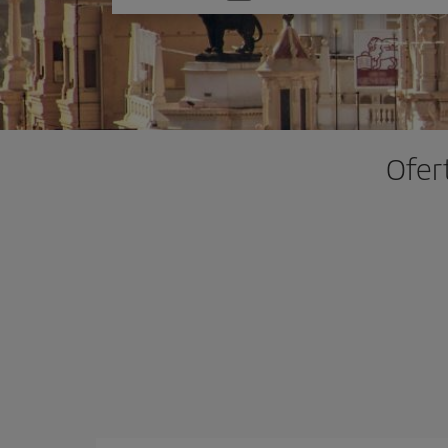
una
opción
Ofer