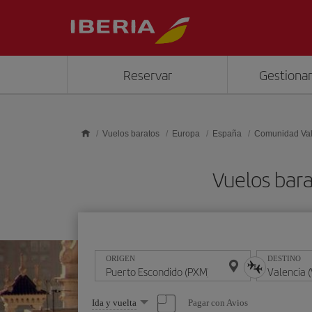
Saltar al contenido principal
Reservar
Gestionar
Vuelos baratos
Europa
España
Comunidad Va
Vuelos bara
ORIGEN
DESTINO
Seleccione
Pagar con Avios
Ida y vuelta