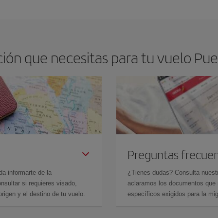
os baratos. Las claves para encontrar los mejores precios son
anticiparte y 
drán. Además, si buscas los vuelos con las fechas y los horarios del viaje un
ón que necesitas para tu vuelo Pue
Preguntas frecue
da informarte de la
¿Tienes dudas? Consulta nues
sultar si requieres visado,
aclaramos los documentos que ne
rigen y el destino de tu vuelo.
específicos exigidos para la mi