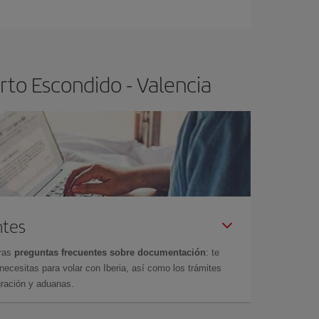
ser flexible.
Lo normal es que
cuanto antes
 poco abiertos, podrás
elegir el precio más
rto Escondido - Valencia
ntes
tras
preguntas frecuentes sobre documentación
: te
cesitas para volar con Iberia, así como los trámites
gración y aduanas.