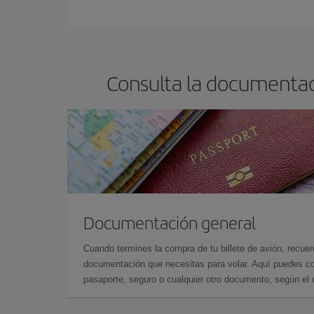
Cualquier día de la semana puedes encontrar vuel
reserves tus billetes de avión más baratos te sal
barato.
Consulta la documentaci
Documentación general
Cuando termines la compra de tu billete de avión, recuer
documentación que necesitas para volar. Aquí puedes con
pasaporte, seguro o cualquier otro documento, según el o