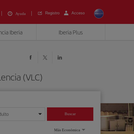
Registro
Acceso
Ayuda
cia Iberia
Iberia Plus
lencia (VLC)
dulto
Buscar
o día/mes/año
Más Económica