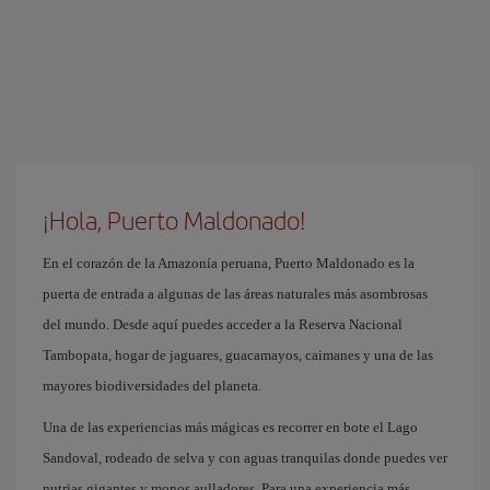
¡Hola, Puerto Maldonado!
En el corazón de la Amazonía peruana, Puerto Maldonado es la
puerta de entrada a algunas de las áreas naturales más asombrosas
del mundo. Desde aquí puedes acceder a la Reserva Nacional
Tambopata, hogar de jaguares, guacamayos, caimanes y una de las
mayores biodiversidades del planeta.
Una de las experiencias más mágicas es recorrer en bote el Lago
Sandoval, rodeado de selva y con aguas tranquilas donde puedes ver
nutrias gigantes y monos aulladores. Para una experiencia más