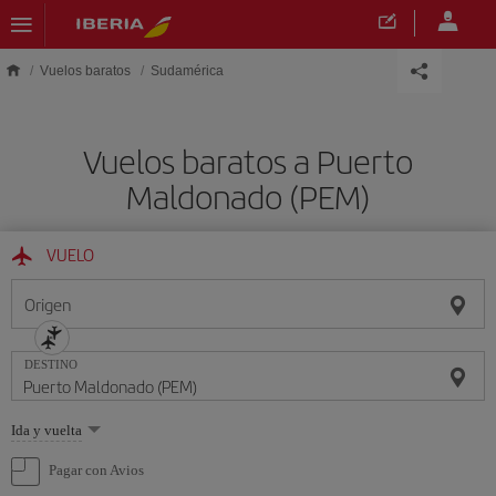
Saltar al contenido principal
Vuelos baratos
Sudamérica
Vuelos baratos a Puerto
Maldonado (PEM)
VUELO
Origen
DESTINO
Seleccione
Ida y vuelta
una
opción
Pagar con Avios