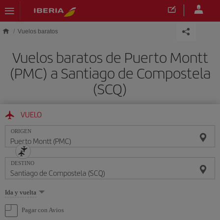
Saltar al contenido principal
Vuelos baratos
Vuelos baratos de Puerto Montt
(PMC) a Santiago de Compostela
(SCQ)
VUELO
ORIGEN
DESTINO
Seleccione
Ida y vuelta
una
opción
Pagar con Avios