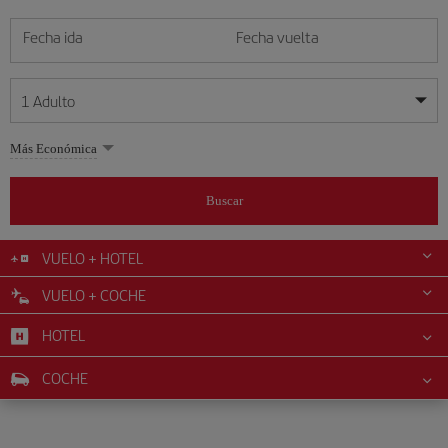
Fecha ida
Fecha vuelta
1
Adulto
Mis fechas son flexibles
Mis fechas son flexibles
Más Económica
1
+
Adulto
agosto
agosto
2026
2026
Más de 11 años
Buscar
Lunes
Lunes
Martes
Martes
Miércoles
Miércoles
Jueves
Jueves
Viernes
Viernes
Sábado
Sábado
Domingo
Domingo
L
L
M
M
X
X
J
J
V
V
S
S
D
D
0
+
Niño
De 2 a 11 años
VUELO + HOTEL
1
1
2
2
3
3
4
4
5
5
6
6
7
7
8
8
9
9
VUELO + COCHE
0
+
Bebé
10
10
11
11
12
12
13
13
14
14
15
15
16
16
Menos de 2 años
HOTEL
17
17
18
18
19
19
20
20
21
21
22
22
23
23
24
24
25
25
26
26
27
27
28
28
29
29
30
30
COCHE
31
31