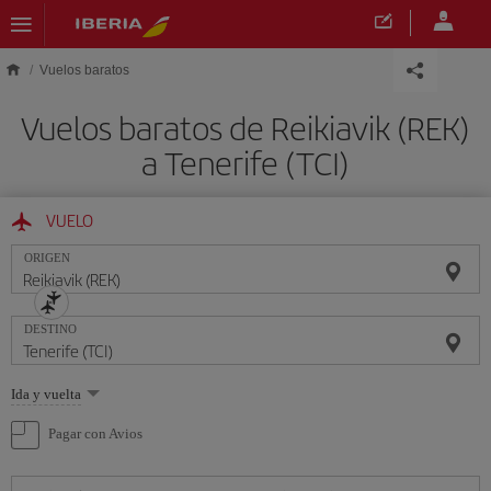
Saltar al contenido principal
Vuelos baratos
Vuelos baratos de Reikiavik (REK)
a Tenerife (TCI)
VUELO
ORIGEN
DESTINO
Seleccione
Ida y vuelta
una
opción
Pagar con Avios