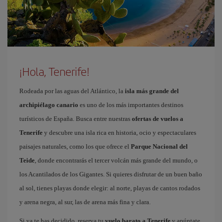
¡Hola, Tenerife!
Rodeada por las aguas del Atlántico, la
isla más grande del
archipiélago canario
es uno de los más importantes destinos
turísticos de España. Busca entre nuestras
ofertas de vuelos a
Tenerife
y descubre una isla rica en historia, ocio y espectaculares
paisajes naturales, como los que ofrece el
Parque Nacional del
Teide
, donde encontrarás el tercer volcán más grande del mundo, o
los Acantilados de los Gigantes. Si quieres disfrutar de un buen baño
al sol, tienes playas donde elegir: al norte, playas de cantos rodados
y arena negra, al sur, las de arena más fina y clara.
Si ya te has decidido, reserva tu
vuelo barato a Tenerife
y apúntate