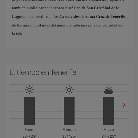
también a callejear por el
casco histórico de San Cristóbal de la
Laguna
o a divertirte en los
Carnavales de Santa Cruz de Tenerife
,
de los más importantes del mundo y toda una seña de identidad de
la isla.
El tiempo en Tenerife
Enero
Febrero
Marzo
33º
/
24º
35º
/
25º
34º
/
25º