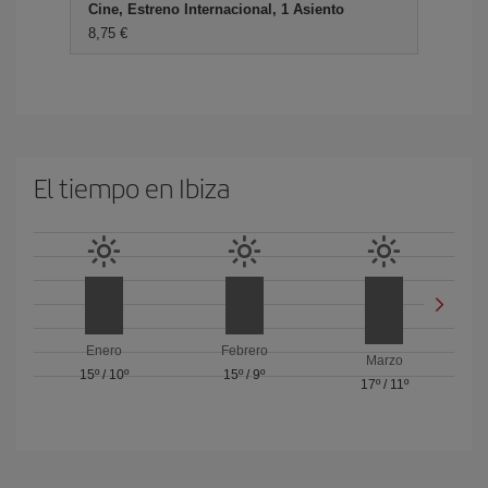
Cine, Estreno Internacional, 1 Asiento
8,75 €
El tiempo en Ibiza
Enero
Febrero
Marzo
15º
/
10º
15º
/
9º
17º
/
11º