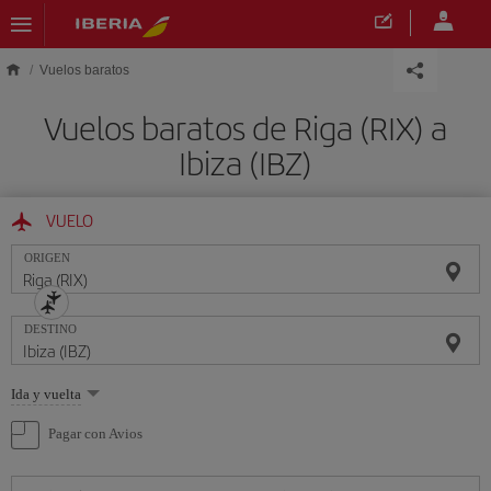
Saltar al contenido principal
Vuelos baratos
Vuelos baratos de Riga (RIX) a
Ibiza (IBZ)
VUELO
ORIGEN
DESTINO
Seleccione
Ida y vuelta
una
opción
Pagar con Avios