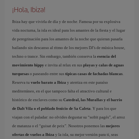
¡Hola, Ibiza!
Ibiza hay que vivirla de día y de noche. Famosa por su explosiva
vida nocturna, la isla es ideal para los amantes de la fiesta y el lugar
de peregrinación para los amantes de la noche que quieran pasarla
bailando sin descanso al ritmo de los mejores DJ’s de música house,
techno o trance. Sin embargo, también conserva la
esencia del
movimiento hippy
e invita al relax en sus
playas y calas de aguas
turquesas
o paseando entre sus
típicas casas de fachadas blancas
.
Reserva tu
vuelo barato a Ibiza
y aterriza en este paraíso
mediterráneo, en el que tampoco falta el atractivo cultural e
histórico de enclaves como su
Catedral, las Murallas y el barrio
de Dalt Vila o el poblado fenicio de Sa Caleta
. Y para los que
viajan con el paladar: no olvides degustar su “sofrit pagés”, el arroz
de matanza o el “guisat de peix”. Nosotros ponemos las
mejores
ofertas de vuelos a Ibiza
y la isla, su mejor versión para ti, seas