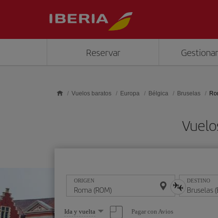
Saltar al contenido principal
Reservar
Gestionar
Vuelos baratos
Europa
Bélgica
Bruselas
Ro
Vuelo
ORIGEN
DESTINO
Seleccione
Pagar con Avios
Ida y vuelta