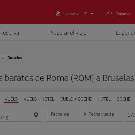
Schweiz - ES
Empresas
 reserva
Preparar el viaje
Experien
ma - Bruselas
s baratos de Roma (ROM) a Bruselas
VUELO
VUELO + HOTEL
VUELO + COCHE
HOTEL
COCHE
Fecha ida
Fecha vuelta
1
A
Introduce la fecha en formato día/mes/año
Introduce la fecha en format