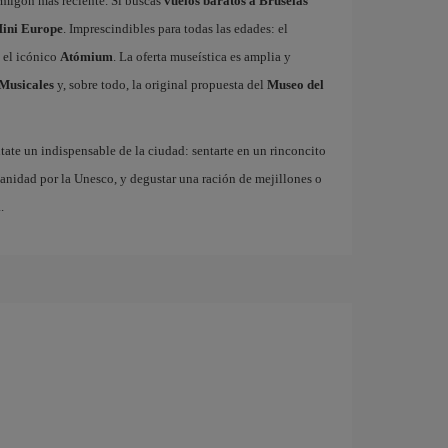
rmigón más reciente. Si buscas
vuelos baratos a Bruselas
ini Europe
. Imprescindibles para todas las edades: el
 el icónico
Atómium
. La oferta museística es amplia y
Musicales
y, sobre todo, la original propuesta del
Museo del
ate un indispensable de la ciudad: sentarte en un rinconcito
anidad por la Unesco, y degustar una ración de mejillones o
.