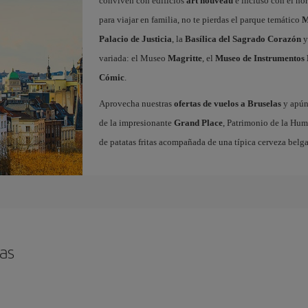
conviven con edificios
art nouveau
e incluso con el ho
para viajar en familia, no te pierdas el parque temático
M
Palacio de Justicia
, la
Basílica del Sagrado Corazón
y
variada: el Museo
Magritte
, el
Museo de Instrumentos 
Cómic
.
Aprovecha nuestras
ofertas de vuelos a Bruselas
y apúnt
de la impresionante
Grand Place
, Patrimonio de la Hum
de patatas fritas acompañada de una típica cerveza belga
as