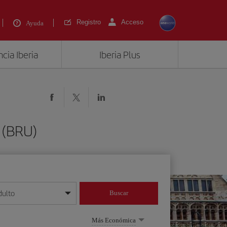
Registro
Acceso
Ayuda
cia Iberia
Iberia Plus
 (BRU)
dulto
Buscar
o día/mes/año
Más Económica