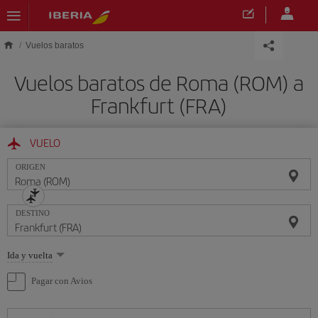
Saltar al contenido principal
Vuelos baratos
Vuelos baratos de Roma (ROM) a
Frankfurt (FRA)
VUELO
ORIGEN
DESTINO
Seleccione
Ida y vuelta
una
opción
Pagar con Avios