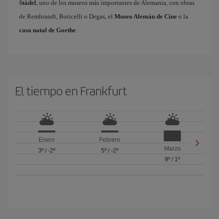
Städel
, uno de los museos más importantes de Alemania, con obras
de Rembrandt, Boticelli o Degas, el
Museo Alemán de Cine
o la
casa natal de Goethe
.
El tiempo en Frankfurt
Enero
Febrero
Marzo
3º
/
-2º
5º
/
-2º
9º
/
1º