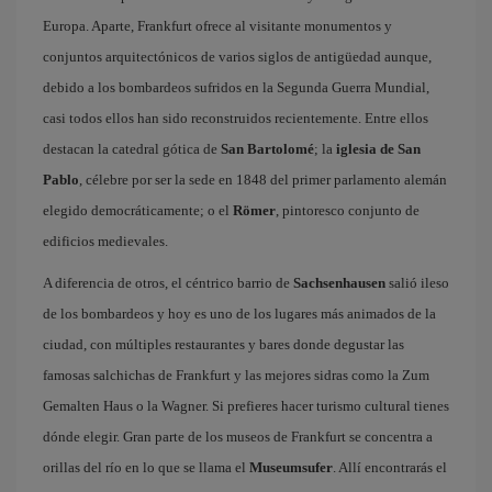
Europa. Aparte, Frankfurt ofrece al visitante monumentos y
conjuntos arquitectónicos de varios siglos de antigüedad aunque,
debido a los bombardeos sufridos en la Segunda Guerra Mundial,
casi todos ellos han sido reconstruidos recientemente. Entre ellos
destacan la catedral gótica de
San Bartolomé
; la
iglesia de San
Pablo
, célebre por ser la sede en 1848 del primer parlamento alemán
elegido democráticamente; o el
Römer
, pintoresco conjunto de
edificios medievales.
A diferencia de otros, el céntrico barrio de
Sachsenhausen
salió ileso
de los bombardeos y hoy es uno de los lugares más animados de la
ciudad, con múltiples restaurantes y bares donde degustar las
famosas salchichas de Frankfurt y las mejores sidras como la Zum
Gemalten Haus o la Wagner. Si prefieres hacer turismo cultural tienes
dónde elegir. Gran parte de los museos de Frankfurt se concentra a
orillas del río en lo que se llama el
Museumsufer
. Allí encontrarás el