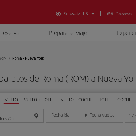
Schweiz - ES
Empresas
 reserva
Preparar el viaje
Experien
York
Roma - Nueva York
 baratos de Roma (ROM) a Nueva Yor
VUELO
VUELO + HOTEL
VUELO + COCHE
HOTEL
COCHE
Fecha ida
Fecha vuelta
1
A
Introduce la fecha en formato día/mes/año
Introduce la fecha en format