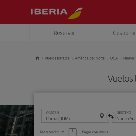
Saltar al contenido principal
Reservar
Gestionar
Vuelos baratos
América del Norte
USA
Nueva 
Vuelos
ORIGEN
DESTINO
Seleccione
Pagar con Avios
Ida y vuelta