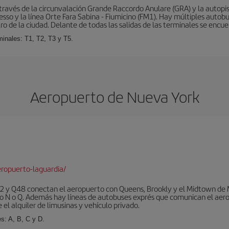
ravés de la circunvalación Grande Raccordo Anulare (GRA) y la autopist
esso y la línea Orte Fara Sabina - Fiumicino (FM1). Hay múltiples autobu
ro de la ciudad. Delante de todas las salidas de las terminales se encue
inales: T1, T2, T3 y T5.
Aeropuerto de Nueva York
ropuerto-laguardia/
 y Q48 conectan el aeropuerto con Queens, Brookly y el Midtown de Ma
o N o Q. Además hay líneas de autobuses exprés que comunican el aero
el alquiler de limusinas y vehículo privado.
s: A, B, C y D.