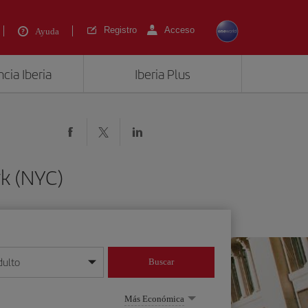
Registro
Acceso
Ayuda
cia Iberia
Iberia Plus
k (NYC)
dulto
Buscar
o día/mes/año
Más Económica