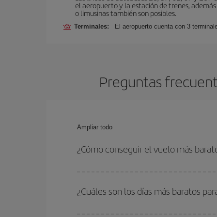
el aeropuerto y la estación de trenes, además 
o limusinas también son posibles.
Terminales:
El aeropuerto cuenta con 3 terminal
Preguntas frecuent
Ampliar todo
¿Cómo conseguir el vuelo más bara
Podrás ahorrar en tu billete de avión de Roma-Nu
las fechas y horarios de ida y vuelta.
¿Cuáles son los días más baratos pa