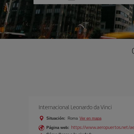
una
opción
Internacional Leonardo da Vinci
Situación:
Roma
Ver en mapa
https://www.aeropuertos.net/ae
Página web: