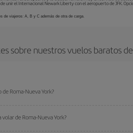
de unir el Internacional Newark Liberty con el aeropuerto de JFK. Opcio
es de viajeros: A, B y C además de otra de carga.
es sobre nuestros vuelos baratos d
to de Roma-Nueva York?
eva York-dest y conseguir el vuelo más barato si evitas temporadas altas, co
ra volar de Roma-Nueva York?