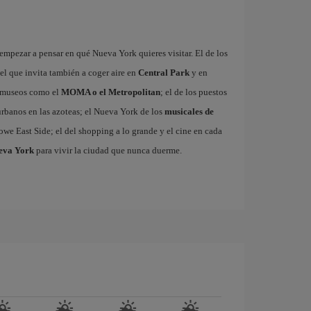
mpezar a pensar en qué Nueva York quieres visitar. El de los
 el que invita también a coger aire en
Central Park
y en
es museos como el
MOMA o el Metropolitan
; el de los puestos
 urbanos en las azoteas; el Nueva York de los
musicales de
owe East Side; el del shopping a lo grande y el cine en cada
ueva York
para vivir la ciudad que nunca duerme.