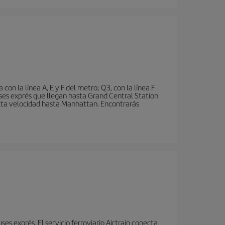
n la línea A, E y F del metro; Q3, con la línea F
ses exprés que llegan hasta Grand Central Station
 alta velocidad hasta Manhattan. Encontrarás
s exprés. El servicio ferroviario Airtrain conecta