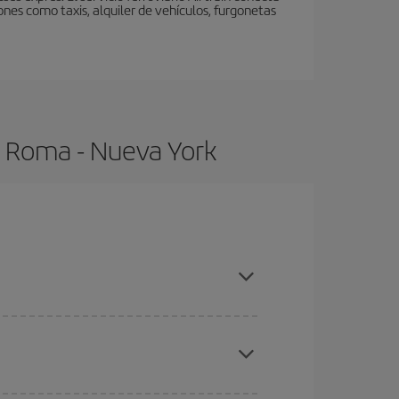
nes como taxis, alquiler de vehículos, furgonetas
e Roma - Nueva York
mpras con antelación y puedes ser flexible con