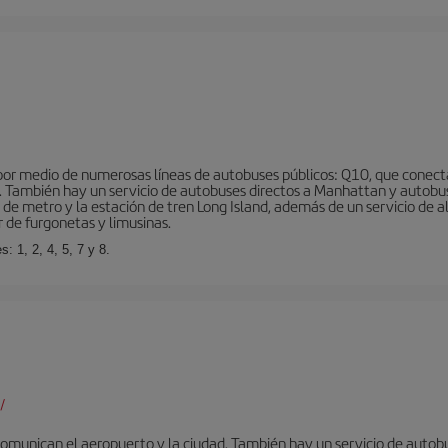
r medio de numerosas líneas de autobuses públicos: Q10, que conecta co
o… También hay un servicio de autobuses directos a Manhattan y autobu
d de metro y la estación de tren Long Island, además de un servicio de
r de furgonetas y limusinas.
: 1, 2, 4, 5, 7 y 8.
/
omunican el aeropuerto y la ciudad. También hay un servicio de autobuse