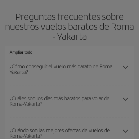
Preguntas frecuentes sobre
nuestros vuelos baratos de Roma
- Yakarta
Ampliar todo
¿Cómo conseguir el vuelo más barato de Roma-
Yakarta?
Podrás ahorrar en tu billete de avión de Roma-Yakarta-dest y
conseguir el vuelo más barato si evitas temporadas altas,
¿Cuáles son los días más baratos para volar de
Roma-Yakarta?
compras con antelación y puedes ser flexible con las fechas y
horarios de ida y vuelta.
Para saber qué días te saldrá más económico volar, solo tienes
que empezar una consulta en nuestro
buscador de vuelos
¿Cuándo son las mejores ofertas de vuelos de
Roma-Yakarta?
baratos
. Dinos desde dónde vuelas, a dónde quieres ir y en qué