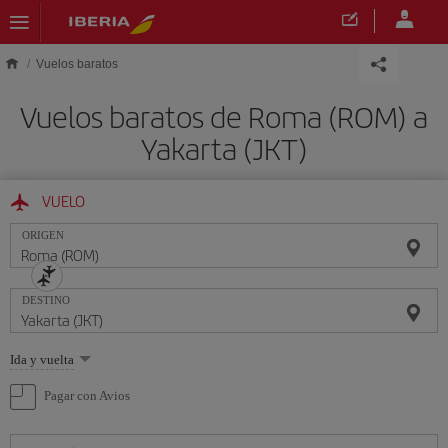
Saltar al contenido principal
Vuelos baratos
Vuelos baratos de Roma (ROM) a
Yakarta (JKT)
VUELO
ORIGEN
DESTINO
Seleccione
Ida y vuelta
una
opción
Pagar con Avios