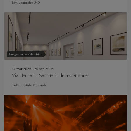
Tavivaarantie 345
Imagen: otherside vision
27 mar 2026 - 20 sep 2026
Mia Hamari – Santuario de los Sueños
Kulttuuritalo Korundi