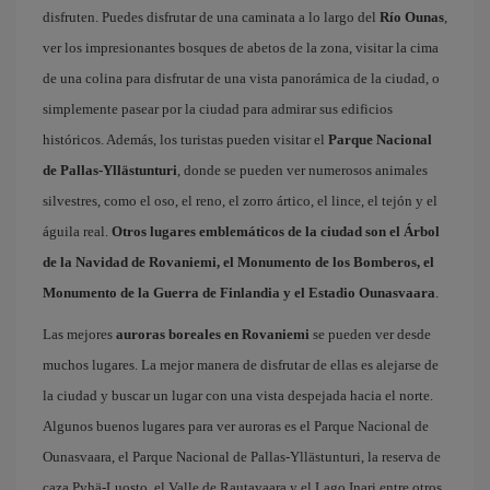
disfruten. Puedes disfrutar de una caminata a lo largo del
Río Ounas
,
ver los impresionantes bosques de abetos de la zona, visitar la cima
de una colina para disfrutar de una vista panorámica de la ciudad, o
simplemente pasear por la ciudad para admirar sus edificios
históricos. Además, los turistas pueden visitar el
Parque Nacional
de Pallas-Yllästunturi
, donde se pueden ver numerosos animales
silvestres, como el oso, el reno, el zorro ártico, el lince, el tejón y el
águila real.
Otros lugares emblemáticos de la ciudad son el Árbol
de la Navidad de Rovaniemi, el Monumento de los Bomberos, el
Monumento de la Guerra de Finlandia y el Estadio Ounasvaara
.
Las mejores
auroras boreales en Rovaniemi
se pueden ver desde
muchos lugares. La mejor manera de disfrutar de ellas es alejarse de
la ciudad y buscar un lugar con una vista despejada hacia el norte.
Algunos buenos lugares para ver auroras es el Parque Nacional de
Ounasvaara, el Parque Nacional de Pallas-Yllästunturi, la reserva de
caza Pyhä-Luosto, el Valle de Rautavaara y el Lago Inari entre otros.