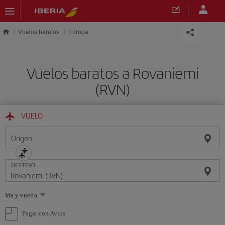
Saltar al contenido principal
Vuelos baratos
Europa
Vuelos baratos a Rovaniemi
(RVN)
VUELO
Origen
DESTINO
Seleccione
Ida y vuelta
una
opción
Pagar con Avios