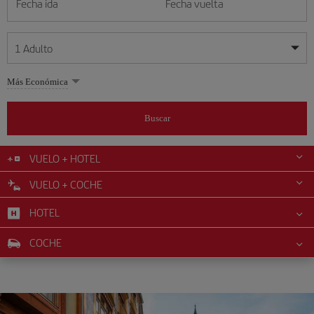
Fecha ida
Fecha vuelta
1
Adulto
Mis fechas son flexibles
Mis fechas son flexibles
Más Económica
1
+
Adulto
agosto
agosto
2026
2026
Más de 11 años
Buscar
Lunes
Lunes
Martes
Martes
Miércoles
Miércoles
Jueves
Jueves
Viernes
Viernes
Sábado
Sábado
Domingo
Domingo
L
L
M
M
X
X
J
J
V
V
S
S
D
D
0
+
Niño
De 2 a 11 años
VUELO + HOTEL
1
1
2
2
3
3
4
4
5
5
6
6
7
7
8
8
9
9
VUELO + COCHE
0
+
Bebé
10
10
11
11
12
12
13
13
14
14
15
15
16
16
Menos de 2 años
HOTEL
17
17
18
18
19
19
20
20
21
21
22
22
23
23
24
24
25
25
26
26
27
27
28
28
29
29
30
30
COCHE
31
31