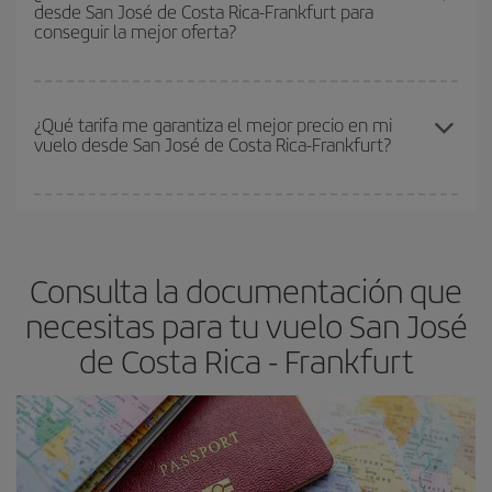
desde San José de Costa Rica-Frankfurt para
flexible.
Lo normal es que
cuanto antes
reserves tus billetes de
conseguir la mejor oferta?
avión más baratos te saldrán. Además, si buscas los vuelos con
las fechas y los horarios del viaje un poco abiertos, podrás
elegir
el precio más barato.
Cuanto antes reserves
tus vuelos, mejores precios encontrarás.
Los precios dependen de las plazas que queden libres en el vuelo
¿Qué tarifa me garantiza el mejor precio en mi
vuelo desde San José de Costa Rica-Frankfurt?
y de que las tarifas más baratas (turista) estén disponibles o se
vayan agotando. Por eso, comprar con antelación es
fundamental
para conseguir
vuelos baratos a San José de
En Iberia, tenemos distintas tarifas para garantizarte el mejor
Costa Rica-Frankfurt-dest
.
precio según tus necesidades de viaje. La tarifa básica, te
asegura el vuelo más barato.
Consulta la documentación que
necesitas para tu vuelo San José
de Costa Rica - Frankfurt