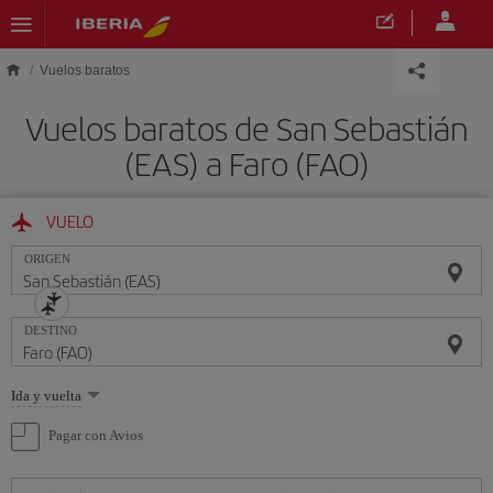
Saltar al contenido principal
Vuelos baratos
Vuelos baratos de San Sebastián
(EAS) a Faro (FAO)
VUELO
ORIGEN
DESTINO
Seleccione
Ida y vuelta
una
opción
Pagar con Avios