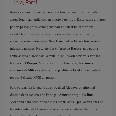
¡Hola, Faro!
Reserva ahora tus
vuelos baratos a Faro
y descubre una ciudad
acogedora y tranquila con un puerto deportivo. En su casco antiguo,
podrás pasear por sus vías peatonales o tomar un café en sus
agradables terrazas y en sus conservados barrios medievales,
encontrarás su monumental Sé o
Catedral de Faro
e interesantes
iglesias y museos. No te pierdas el
Arco do Repuso
, una puerta
árabe abierta al fondo de la muralla. En los alrededores, están las
lagunas del
Parque Natural de la Ría Formosa
, las
ruinas
romanas de Milreu
y el atractivo pueblo de
Estói
con un palacio
rococó del siglo XVIII en ruinas.
Faro es también la puerta de
entrada al Algarve
, el principal
destino de vacaciones de Portugal. Anímate a seguir la
Ruta
Vicentina
para descubrir a pie los acantilados y playas vírgenes de
la costa oeste del Algarve o recorrer la costa pedaleando por la