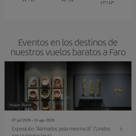
15º
/
11º
16º
/
11º
17º
/
12º
Eventos en los destinos de
nuestros vuelos baratos a Faro
Imagen: Raytan
07 jul 2026 - 31 ago 2026
Exposición “Alinhados pela mesma lã” (‘Unidos
por la misma lana’)