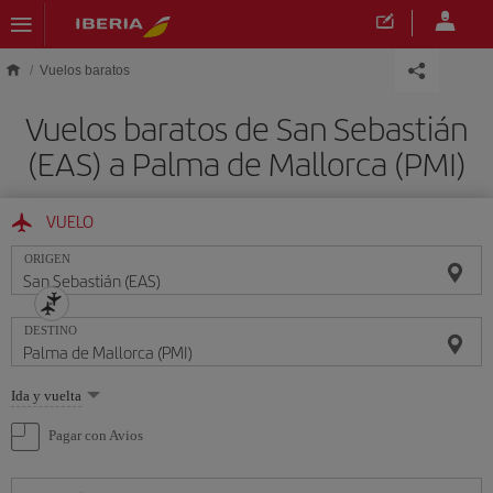
Saltar al contenido principal
Vuelos baratos
Vuelos baratos de San Sebastián
(EAS) a Palma de Mallorca (PMI)
VUELO
ORIGEN
DESTINO
Seleccione
Ida y vuelta
una
opción
Pagar con Avios