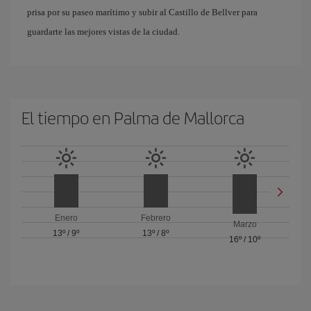
prisa por su paseo marítimo y subir al Castillo de Bellver para
guardarte las mejores vistas de la ciudad.
El tiempo en Palma de Mallorca
Enero
Febrero
Marzo
13º
/
9º
13º
/
8º
16º
/
10º