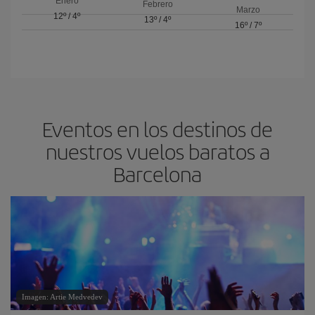
Enero
Febrero
Marzo
12º
/
4º
13º
/
4º
16º
/
7º
Eventos en los destinos de
nuestros vuelos baratos a
Barcelona
Imagen: Artie Medvedev