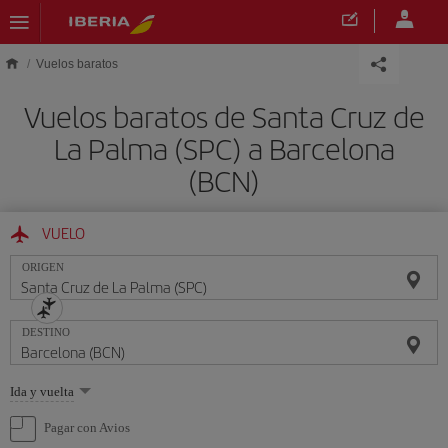
Saltar al contenido principal
Vuelos baratos
Vuelos baratos de Santa Cruz de
La Palma (SPC) a Barcelona
(BCN)
VUELO
ORIGEN
DESTINO
Seleccione
Ida y vuelta
una
opción
Pagar con Avios