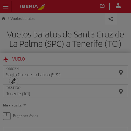
Saltar al contenido principal
Vuelos baratos
Vuelos baratos de Santa Cruz de
La Palma (SPC) a Tenerife (TCI)
VUELO
ORIGEN
DESTINO
Seleccione
Ida y vuelta
una
opción
Pagar con Avios