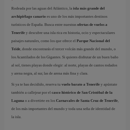
Rodeada por las aguas del Atlántico, la
isla más grande del
archipiélago canario
es uno de los más importantes destinos
turísticos de España. Busca entre nuestras
ofertas de vuelos a
Tenerife
y descubre una isla rica en historia, ocio y espectaculares
paisajes naturales, como los que ofrece el
Parque Nacional del
Teide
, donde encontrarás el tercer volcán más grande del mundo, o
los Acantilados de los Gigantes. Si quieres disfrutar de un buen baño
al sol, tienes playas donde elegir: al norte, playas de cantos rodados
y arena negra, al sur, las de arena más fina y clara.
Si ya te has decidido, reserva tu
vuelo barato a Tenerife
y apúntate
también a callejear por el
casco histórico de San Cristóbal de la
Laguna
o a divertirte en los
Carnavales de Santa Cruz de Tenerife
,
de los más importantes del mundo y toda una seña de identidad de
la isla.