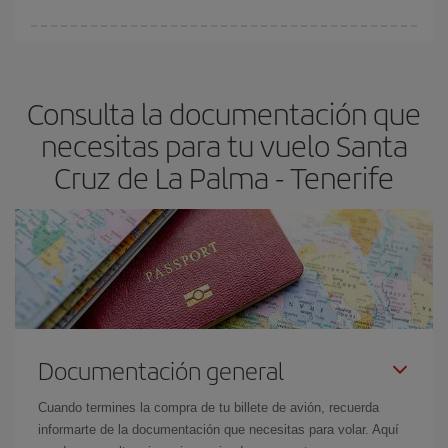
Cualquier día de la semana puedes encontrar vuelos baratos. Las
claves para encontrar los mejores precios son
anticiparte y ser
flexible.
Lo normal es que
cuanto antes
reserves tus billetes de
Consulta la documentación que
avión más baratos te saldrán. Además, si buscas los vuelos con
las fechas y los horarios del viaje un poco abiertos, podrás
elegir
necesitas para tu vuelo Santa
el precio más barato.
Cruz de La Palma - Tenerife
Documentación general
Cuando termines la compra de tu billete de avión, recuerda
informarte de la documentación que necesitas para volar. Aquí