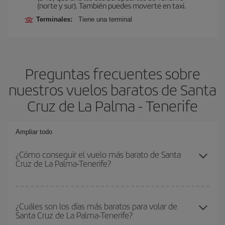
(norte y sur). También puedes moverte en taxi.
Terminales:
Tiene una terminal
Preguntas frecuentes sobre
nuestros vuelos baratos de Santa
Cruz de La Palma - Tenerife
Ampliar todo
¿Cómo conseguir el vuelo más barato de Santa
Cruz de La Palma-Tenerife?
Podrás ahorrar en tu billete de avión de Santa Cruz de La Palma-
Tenerife-dest y conseguir el vuelo más barato si evitas
¿Cuáles son los días más baratos para volar de
Santa Cruz de La Palma-Tenerife?
temporadas altas, compras con antelación y puedes ser flexible
con las fechas y horarios de ida y vuelta.