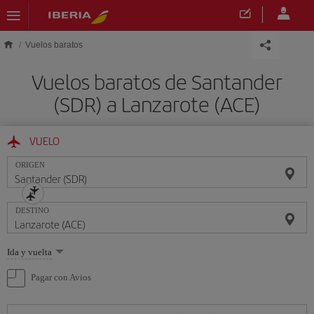
Saltar al contenido principal
Vuelos baratos
Vuelos baratos de Santander
(SDR) a Lanzarote (ACE)
VUELO
ORIGEN
DESTINO
Seleccione
Ida y vuelta
una
opción
Pagar con Avios