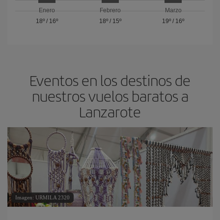
Enero
Febrero
Marzo
18º
/
16º
18º
/
15º
19º
/
16º
Eventos en los destinos de
nuestros vuelos baratos a
Lanzarote
Imagen: URMILA 2320