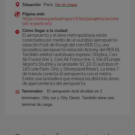
Situación:
París
Ver en mapa
Página web:
https://www.parisaeroport.fr/es/pasajeros/access
o/ir-a-paris-orly
Cómo llegar a la ciudad:
El aeropuerto y el área metropolitana están
conectados por medio de un autobús (aeropuerto-
estación Pont de Rungis del tren RER C) y una
lanzadera (aeropuerto-estación Antony del RER B).
También existen autobuses expreso: Orlybus, Cars
Air France line 1, Cars Air France line 3, Val d'Europe
Airports Shuttle y la lanzader 91.10. El autobús nº
183 une Paris- Orly y Disneyland Resort. La línea 7
de tranvía conecta el aeropuerto con el metro.
Existe una lanzadera que enlaza las distintas áreas
de aparcamiento del aeropuerto.
Terminales:
El aeropuerto está dividido en 2
terminales: Orly sur y Orly Oeste. También tiene una
terminal de carga.