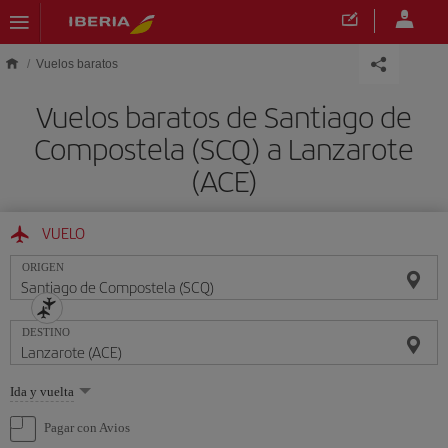
Saltar al contenido principal
Vuelos baratos
Vuelos baratos de Santiago de
Compostela (SCQ) a Lanzarote
(ACE)
VUELO
ORIGEN
DESTINO
Seleccione
Ida y vuelta
una
opción
Pagar con Avios