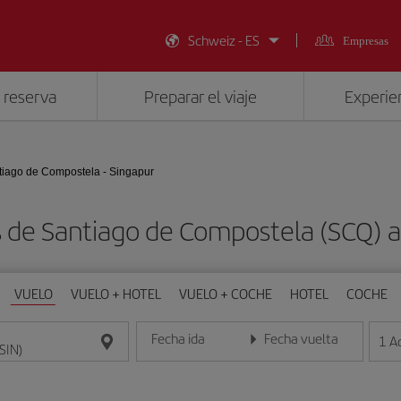
Schweiz - ES
Empresas
 reserva
Preparar el viaje
Experien
tiago de Compostela - Singapur
 de Santiago de Compostela (SCQ) a
VUELO
VUELO + HOTEL
VUELO + COCHE
HOTEL
COCHE
Fecha ida
Fecha vuelta
1
A
Introduce la fecha en formato día/mes/año
Introduce la fecha en format