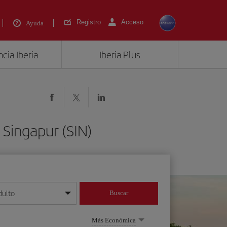
Registro
Acceso
Ayuda
cia Iberia
Iberia Plus
 Singapur (SIN)
dulto
Buscar
o día/mes/año
Más Económica