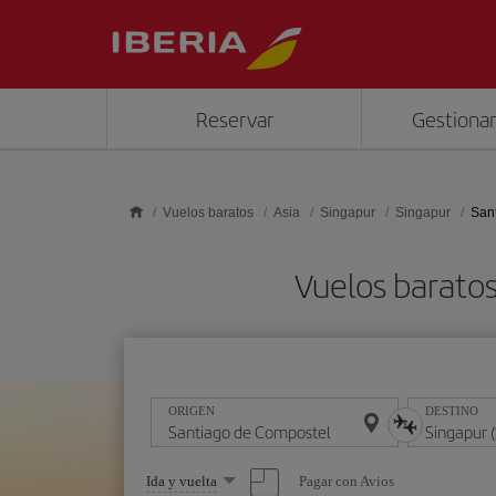
Saltar al contenido principal
Reservar
Gestionar
Vuelos baratos
Asia
Singapur
Singapur
San
Vuelos baratos
ORIGEN
DESTINO
Seleccione
Pagar con Avios
Ida y vuelta