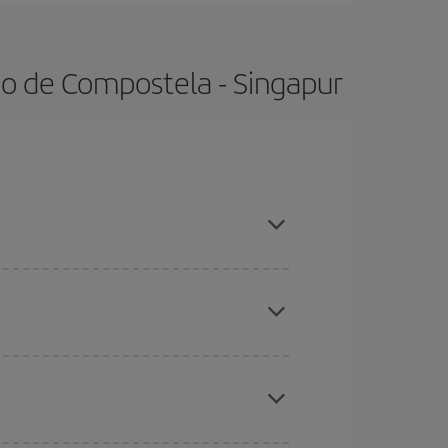
go de Compostela - Singapur
poradas altas, compras con antelación y puedes
ratos
. Dinos desde dónde vuelas, a dónde
ra días cercanos
, tanto de ida como de vuelta,
gunos
horarios
puede que te hagan ahorrar aún