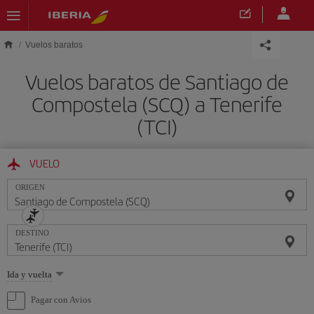
Saltar al contenido principal
Vuelos baratos
Vuelos baratos de Santiago de
Compostela (SCQ) a Tenerife
(TCI)
VUELO
ORIGEN
DESTINO
Seleccione
Ida y vuelta
una
opción
Pagar con Avios