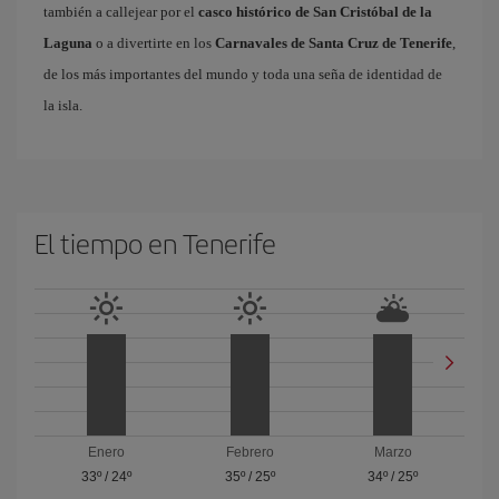
también a callejear por el
casco histórico de San Cristóbal de la
Laguna
o a divertirte en los
Carnavales de Santa Cruz de Tenerife
,
de los más importantes del mundo y toda una seña de identidad de
la isla.
El tiempo en Tenerife
Enero
Febrero
Marzo
33º
/
24º
35º
/
25º
34º
/
25º