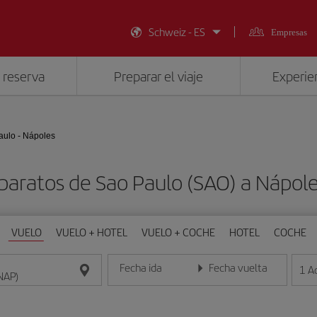
Schweiz - ES
Empresas
 reserva
Preparar el viaje
Experien
aulo - Nápoles
baratos de Sao Paulo (SAO) a Nápol
VUELO
VUELO + HOTEL
VUELO + COCHE
HOTEL
COCHE
Fecha ida
Fecha vuelta
1
A
Introduce la fecha en formato día/mes/año
Introduce la fecha en format