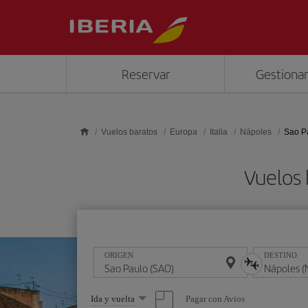
Saltar al contenido principal
Reservar
Gestionar
Vuelos baratos
Europa
Italia
Nápoles
Sao P
Vuelos 
ORIGEN
DESTINO
Seleccione
Pagar con Avios
Ida y vuelta