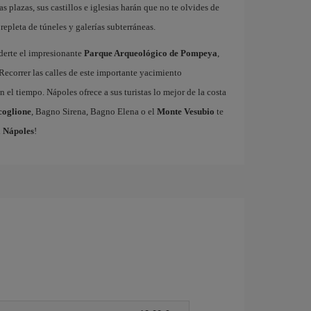
as plazas, sus castillos e iglesias harán que no te olvides de
repleta de túneles y galerías subterráneas.
derte el impresionante
Parque Arqueológico de Pompeya
,
Recorrer las calles de este importante yacimiento
 el tiempo. Nápoles ofrece a sus turistas lo mejor de la costa
coglione
, Bagno Sirena, Bagno Elena o el
Monte Vesubio
te
a Nápoles
!