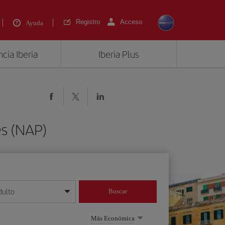
Registro
Acceso
Ayuda
cia Iberia
Iberia Plus
es (NAP)
dulto
Buscar
o día/mes/año
Más Económica