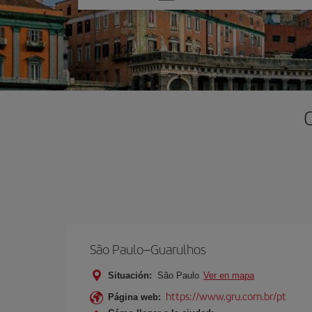
una
opción
São Paulo–Guarulhos
Situación:
São Paulo
Ver en mapa
https://www.gru.com.br/pt
Página web: