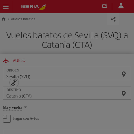
Saltar al contenido principal
Vuelos baratos
Vuelos baratos de Sevilla (SVQ) a
Catania (CTA)
VUELO
ORIGEN
DESTINO
Seleccione
Ida y vuelta
una
opción
Pagar con Avios