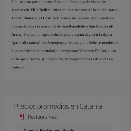
Si buscas un poco de naturaleza no debes dejar de visitar los
jardines de Villa Bellini
. Otros de los atractivos de la ciudad son el
Teatro Romano
, el
Castillo Ursino
y sus Iglesias, destacando La
Iglesia de
San Francesco
, la de
San Benedetto
o
San Nicolás all´
Arena
. Y como no, aprovecha la estancia para degustar la típica
“pasta alla norma” con berenjena y ricotta, y que debe su nombre al
hijo predilecto de la ciudad, el compositor Vincenzo Bellini, autor
de la ópera Norma. ¡Consigue ya tus mejores
ofertas de vuelos a
Catania
!
Precios promedios en Catania
Restaurantes
Comida, Restaurante Barato