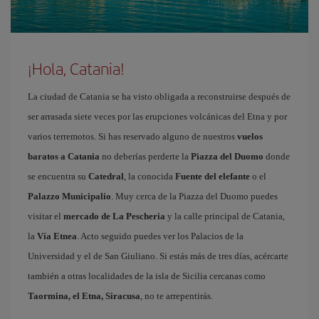
¡Hola, Catania!
La ciudad de Catania se ha visto obligada a reconstruirse después de
ser arrasada siete veces por las erupciones volcánicas del Etna y por
varios terremotos. Si has reservado alguno de nuestros
vuelos
baratos a Catania
no deberías perderte la
Piazza del Duomo
donde
se encuentra su
Catedral
, la conocida
Fuente del elefante
o el
Palazzo Municipalio
. Muy cerca de la Piazza del Duomo puedes
visitar el
mercado de La Pescheria
y la calle principal de Catania,
la
Vía Etnea
. Acto seguido puedes ver los Palacios de la
Universidad y el de San Giuliano. Si estás más de tres días, acércarte
también a otras localidades de la isla de Sicilia cercanas como
Taormina, el Etna, Siracusa
, no te arrepentirás.