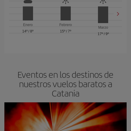
Enero
Febrero
Marzo
14º
/
8º
15º
/
7º
17º
/
9º
Eventos en los destinos de
nuestros vuelos baratos a
Catania