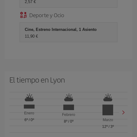
2,57 €
Deporte y Ocio
Cine, Estreno Internacional, 1 Asiento
11,90 €
El tiempo en Lyon
Enero
Febrero
6º
/
0º
Marzo
8º
/
0º
12º
/
3º