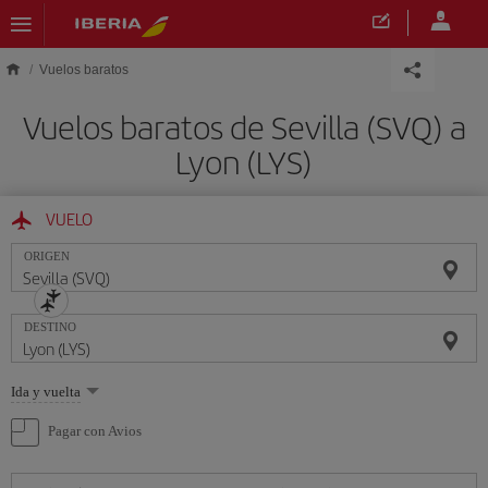
Saltar al contenido principal
Vuelos baratos
Vuelos baratos de Sevilla (SVQ) a
Lyon (LYS)
VUELO
ORIGEN
DESTINO
Seleccione
Ida y vuelta
una
opción
Pagar con Avios