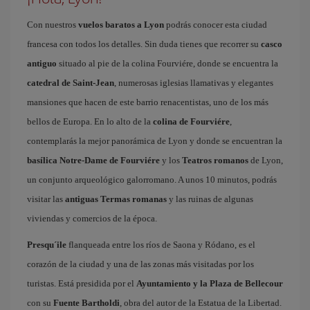
Con nuestros
vuelos baratos a Lyon
podrás conocer esta ciudad
francesa con todos los detalles. Sin duda tienes que recorrer su
casco
antiguo
situado al pie de la colina Fourviére, donde se encuentra la
catedral de Saint-Jean
, numerosas iglesias llamativas y elegantes
mansiones que hacen de este barrio renacentistas, uno de los más
bellos de Europa. En lo alto de la
colina de Fourviére
,
contemplarás la mejor panorámica de Lyon y donde se encuentran la
basílica Notre-Dame de Fourviére
y los
Teatros romanos
de Lyon,
un conjunto arqueológico galorromano. A unos 10 minutos, podrás
visitar las
antiguas Termas romanas
y las ruinas de algunas
viviendas y comercios de la época.
Presqu´ile
flanqueada entre los ríos de Saona y Ródano, es el
corazón de la ciudad y una de las zonas más visitadas por los
turistas. Está presidida por el
Ayuntamiento y la Plaza de Bellecour
con su
Fuente Bartholdi
, obra del autor de la Estatua de la Libertad.