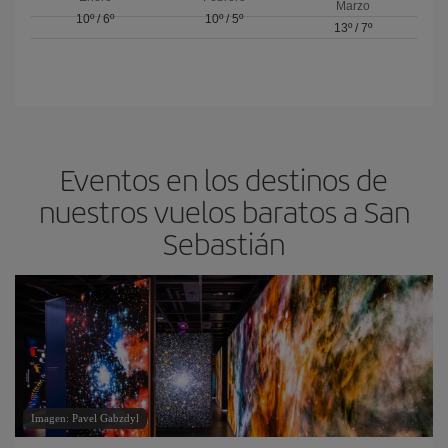
Marzo
10º
/
6º
10º
/
5º
13º
/
7º
Eventos en los destinos de
nuestros vuelos baratos a San
Sebastián
Imagen: Pavel Gabzdyl