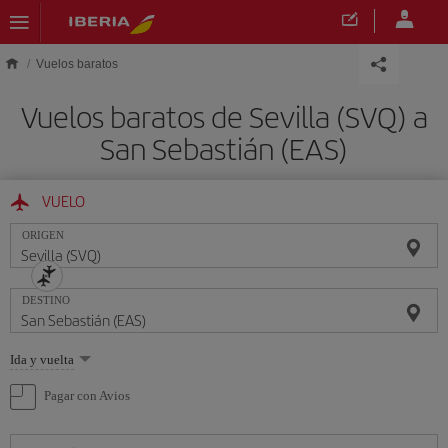
Saltar al contenido principal
Vuelos baratos
Vuelos baratos de Sevilla (SVQ) a
San Sebastián (EAS)
VUELO
ORIGEN
DESTINO
Seleccione
Ida y vuelta
una
opción
Pagar con Avios