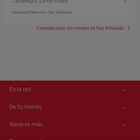
Candlelight: La ley innata
Aquarium Donostia - San Sebastián
Consulta todos los eventos en San Sebastián
En la red
De tu interés
Tu seguridad es lo primero
Iberia es más
Accesibilidad
Noticias y Novedades
Compromiso de servicio