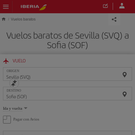
Saltar al contenido principal
Vuelos baratos
Vuelos baratos de Sevilla (SVQ) a
Sofia (SOF)
VUELO
ORIGEN
DESTINO
Seleccione
Ida y vuelta
una
opción
Pagar con Avios