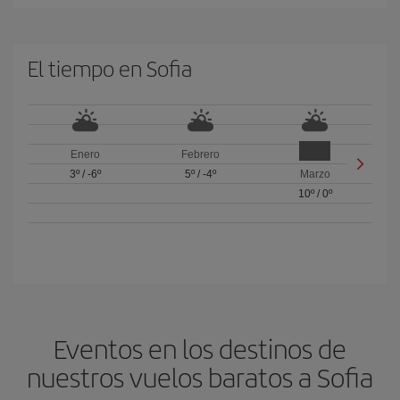
El tiempo en Sofia
Enero
Febrero
3º
/
-6º
5º
/
-4º
Marzo
10º
/
0º
Eventos en los destinos de
nuestros vuelos baratos a Sofia