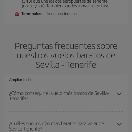
(343) que une los dos aeropuertos de Tenerife
(norte y sur). También puedes moverte en taxi.
Terminales:
Tiene una terminal
Preguntas frecuentes sobre
nuestros vuelos baratos de
Sevilla - Tenerife
Ampliar todo
¿Cómo conseguir el vuelo más barato de Sevilla-
Tenerife?
Podrás ahorrar en tu billete de avión de Sevilla-Tenerife-dest y
conseguir el vuelo más barato si evitas temporadas altas,
¿Cuáles son los días más baratos para volar de
Sevilla-Tenerife?
compras con antelación y puedes ser flexible con las fechas y