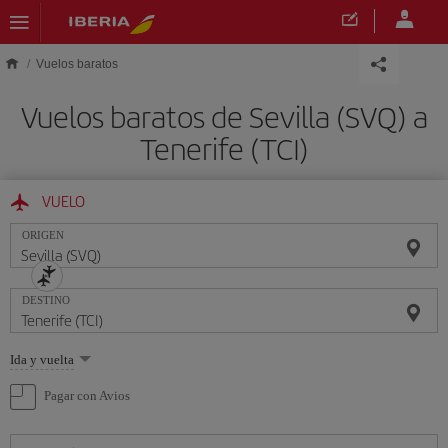
Saltar al contenido principal
Vuelos baratos
Vuelos baratos de Sevilla (SVQ) a
Tenerife (TCI)
VUELO
ORIGEN
DESTINO
Seleccione
Ida y vuelta
una
opción
Pagar con Avios