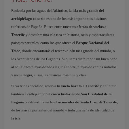
Rodeada por las aguas del Atlántico, la
isla más grande del
archipiélago canario
es uno de los más importantes destinos
turísticos de España. Busca entre nuestras
ofertas de vuelos a
Tenerife
y descubre una isla rica en historia, ocio y espectaculares
paisajes naturales, como los que ofrece el
Parque Nacional del
Teide
, donde encontrarás el tercer volcán más grande del mundo, o
los Acantilados de los Gigantes. Si quieres disfrutar de un buen baño
al sol, tienes playas donde elegir: al norte, playas de cantos rodados
y arena negra, al sur, las de arena más fina y clara.
Si ya te has decidido, reserva tu
vuelo barato a Tenerife
y apúntate
también a callejear por el
casco histórico de San Cristóbal de la
Laguna
o a divertirte en los
Carnavales de Santa Cruz de Tenerife
,
de los más importantes del mundo y toda una seña de identidad de
la isla.