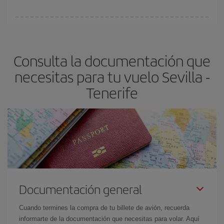
Cualquier día de la semana puedes encontrar vuelos baratos. Las
claves para encontrar los mejores precios son
anticiparte y ser
flexible.
Lo normal es que
cuanto antes
reserves tus billetes de
Consulta la documentación que
avión más baratos te saldrán. Además, si buscas los vuelos con
las fechas y los horarios del viaje un poco abiertos, podrás
elegir
necesitas para tu vuelo Sevilla -
el precio más barato.
Tenerife
Documentación general
Cuando termines la compra de tu billete de avión, recuerda
informarte de la documentación que necesitas para volar. Aquí