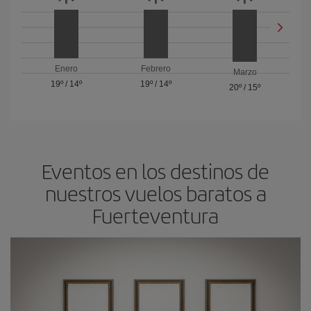
Enero
Febrero
Marzo
19º
/
14º
19º
/
14º
20º
/
15º
Eventos en los destinos de
nuestros vuelos baratos a
Fuerteventura