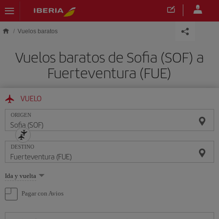
Saltar al contenido principal
Vuelos baratos
Vuelos baratos de Sofia (SOF) a
Fuerteventura (FUE)
VUELO
ORIGEN
DESTINO
Seleccione
Ida y vuelta
una
opción
Pagar con Avios