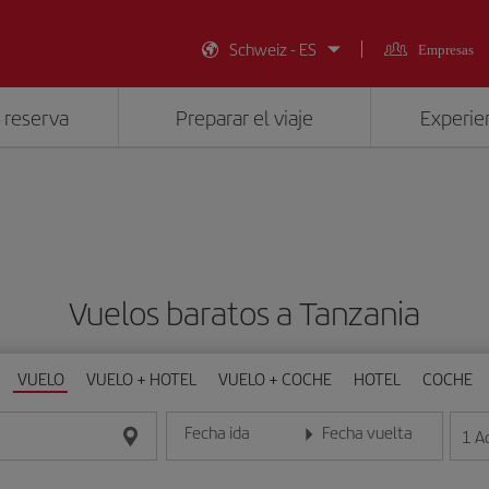
Schweiz - ES
Empresas
 reserva
Preparar el viaje
Experien
Vuelos baratos a Tanzania
VUELO
VUELO + HOTEL
VUELO + COCHE
HOTEL
COCHE
Fecha ida
Fecha vuelta
1
A
Introduce la fecha en formato día/mes/año
Introduce la fecha en format