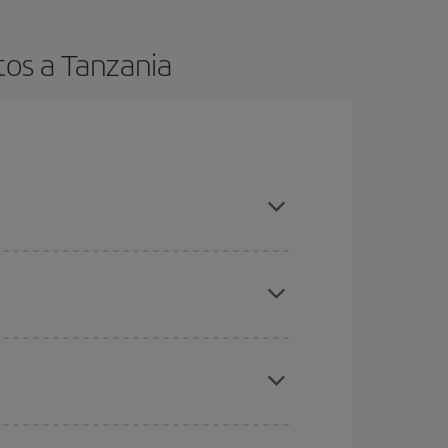
tos a Tanzania
es ser flexible con las fechas y horarios de ida y
cuentras el vuelo más barato.
ratos
. Dinos desde dónde vuelas, a dónde
ra días cercanos
, tanto de ida como de vuelta,
gunos
horarios
puede que te hagan ahorrar aún
eral las Navidades, la Semana Santa y los