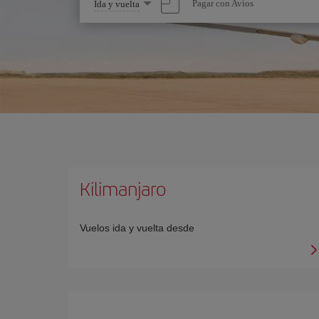
Seleccione
Pagar con Avios
Ida y vuelta
una
opción
Kilimanjaro
Vuelos ida y vuelta desde