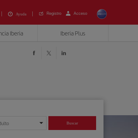
Registro
Acceso
Ayuda
cia Iberia
Iberia Plus
dulto
Buscar
o día/mes/año