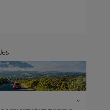
des
íses, te ofrece la gama más completa de coches de