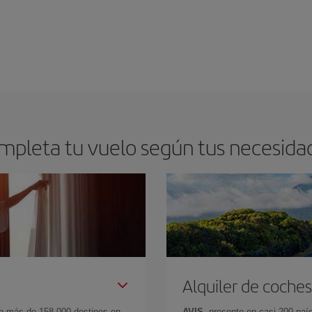
mpleta tu vuelo según tus necesida
Alquiler de coches
en más de 158.000 destinos en
AVIS
, presente en casi 200 pa