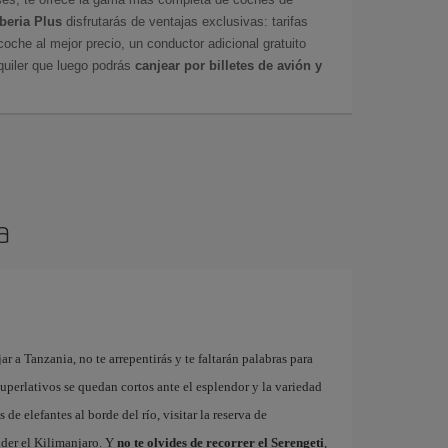
Iberia Plus
disfrutarás de ventajas exclusivas: tarifas
coche al mejor precio, un conductor adicional gratuito
uiler que luego podrás
canjear por billetes de avión y
a
jar a Tanzania, no te arrepentirás y te faltarán palabras para
 superlativos se quedan cortos ante el esplendor y la variedad
de elefantes al borde del río, visitar la reserva de
der el Kilimanjaro. Y
no te olvides de recorrer el Serengeti
,