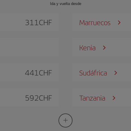
Ida y vuelta desde
311
CHF
Marruecos
Kenia
441
CHF
Sudáfrica
592
CHF
Tanzania