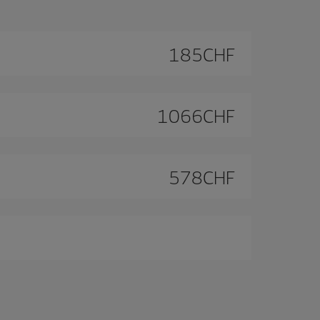
185
CHF
1066
CHF
578
CHF