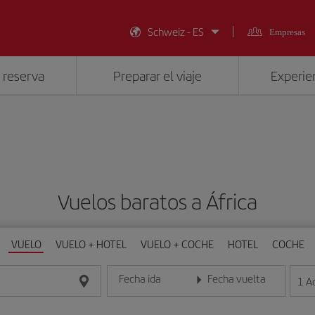
Schweiz - ES
Empresas
 reserva
Preparar el viaje
Experien
Vuelos baratos a África
VUELO
VUELO + HOTEL
VUELO + COCHE
HOTEL
COCHE
Fecha ida
Fecha vuelta
1
A
Introduce la fecha en formato día/mes/año
Introduce la fecha en format