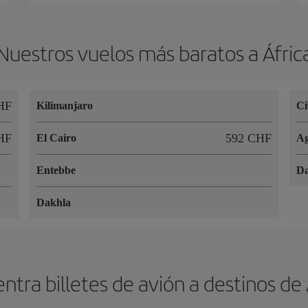
Nuestros vuelos más baratos a Áfric
HF
Kilimanjaro
Ci
HF
592 CHF
El Cairo
Ag
Entebbe
Da
Dakhla
ntra billetes de avión a destinos de 