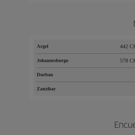
442 C
Argel
578 C
Johannesburgo
Durban
Zanzíbar
Encue