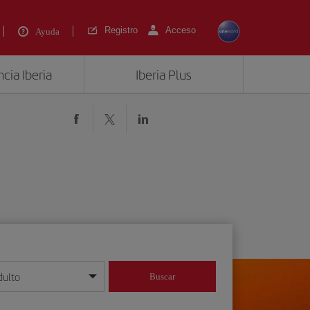
Registro
Acceso
Ayuda
cia Iberia
Iberia Plus
dulto
Buscar
o día/mes/año