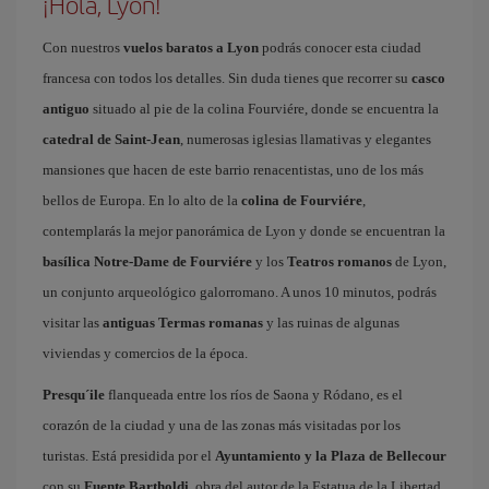
¡Hola, Lyon!
Con nuestros
vuelos baratos a Lyon
podrás conocer esta ciudad
francesa con todos los detalles. Sin duda tienes que recorrer su
casco
antiguo
situado al pie de la colina Fourviére, donde se encuentra la
catedral de Saint-Jean
, numerosas iglesias llamativas y elegantes
mansiones que hacen de este barrio renacentistas, uno de los más
bellos de Europa. En lo alto de la
colina de Fourviére
,
contemplarás la mejor panorámica de Lyon y donde se encuentran la
basílica Notre-Dame de Fourviére
y los
Teatros romanos
de Lyon,
un conjunto arqueológico galorromano. A unos 10 minutos, podrás
visitar las
antiguas Termas romanas
y las ruinas de algunas
viviendas y comercios de la época.
Presqu´ile
flanqueada entre los ríos de Saona y Ródano, es el
corazón de la ciudad y una de las zonas más visitadas por los
turistas. Está presidida por el
Ayuntamiento y la Plaza de Bellecour
con su
Fuente Bartholdi
, obra del autor de la Estatua de la Libertad.