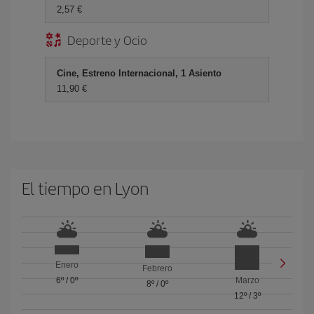
2,57 €
Deporte y Ocio
Cine, Estreno Internacional, 1 Asiento
11,90 €
El tiempo en Lyon
Enero
Febrero
6º
/
0º
Marzo
8º
/
0º
12º
/
3º