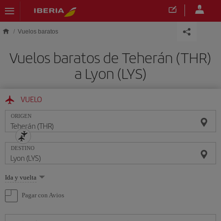
Saltar al contenido principal
Vuelos baratos
Vuelos baratos de Teherán (THR)
a Lyon (LYS)
VUELO
ORIGEN
DESTINO
Seleccione
Ida y vuelta
una
opción
Pagar con Avios