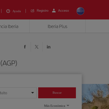
Registro
Acceso
Ayuda
cia Iberia
Iberia Plus
 (AGP)
dulto
Buscar
o día/mes/año
Más Económica