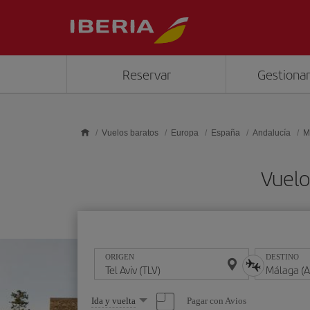
Saltar al contenido principal
Reservar
Gestionar
Vuelos baratos
Europa
España
Andalucía
M
Vuelo
ORIGEN
DESTINO
Seleccione
Pagar con Avios
Ida y vuelta