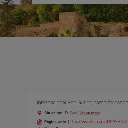
una
opción
Internacional Ben Gurion, también conoc
Situación:
Tel Aviv
Ver en mapa
https://www.iaa.gov.il/RASHAT/h
Página web: