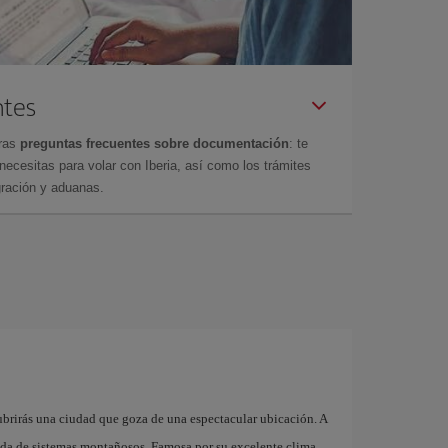
ntes
tras
preguntas frecuentes sobre documentación
: te
cesitas para volar con Iberia, así como los trámites
gración y aduanas.
brirás una ciudad que goza de una espectacular ubicación. A
eada de sistemas montañosos. Famosa por su excelente clima,