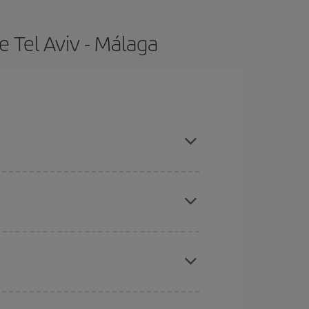
 Tel Aviv - Málaga
ras con antelación y puedes ser flexible con las
ratos
. Dinos desde dónde vuelas, a dónde
ra días cercanos
, tanto de ida como de vuelta,
gunos
horarios
puede que te hagan ahorrar aún
eral las Navidades, la Semana Santa y los