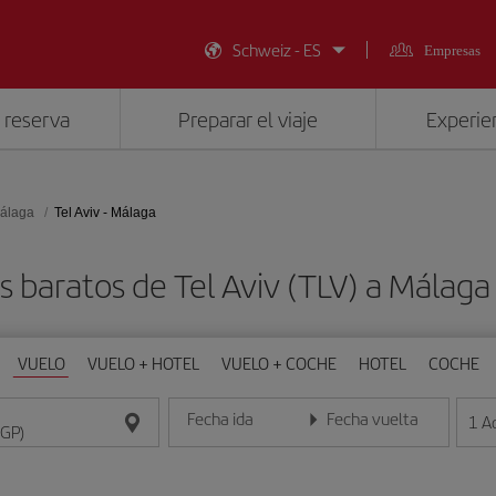
Schweiz - ES
Empresas
 reserva
Preparar el viaje
Experien
álaga
Tel Aviv - Málaga
s baratos de Tel Aviv (TLV) a Málaga
VUELO
VUELO + HOTEL
VUELO + COCHE
HOTEL
COCHE
Fecha ida
Fecha vuelta
1
A
Introduce la fecha en formato día/mes/año
Introduce la fecha en format