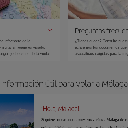
Preguntas frecue
da informarte de la
¿Tienes dudas? Consulta nues
sultar si requieres visado,
aclaramos los documentos que ne
rigen y el destino de tu vuelo.
específicos exigidos para la mi
Información útil para volar a Málaga
¡Hola, Málaga!
Si quieres tomar uno de
nuestros vuelos a Málaga
descu
orillas del Mediterráneo, en el centro de una bahía rod