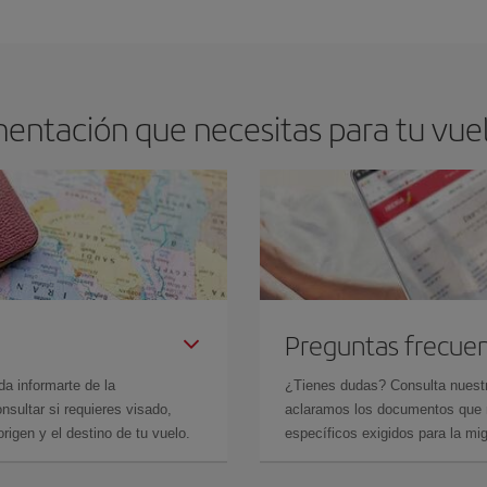
arte el mejor precio según tus necesidades de viaje. La tarifa básica, te asegu
entación que necesitas para tu vuelo
Preguntas frecue
da informarte de la
¿Tienes dudas? Consulta nues
sultar si requieres visado,
aclaramos los documentos que ne
rigen y el destino de tu vuelo.
específicos exigidos para la mi