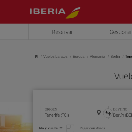
Saltar al contenido principal
Reservar
Gestionar
Vuelos baratos
Europa
Alemania
Berlín
Tene
Vuel
ORIGEN
DESTINO
Seleccione
Pagar con Avios
Ida y vuelta