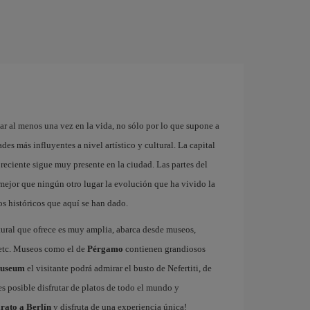
ar al menos una vez en la vida, no sólo por lo que supone a
es más influyentes a nivel artístico y cultural. La capital
reciente sigue muy presente en la ciudad. Las partes del
ejor que ningún otro lugar la evolución que ha vivido la
s históricos que aquí se han dado.
tural que ofrece es muy amplia, abarca desde museos,
s etc. Museos como el de
Pérgamo
contienen grandiosos
Museum
el visitante podrá admirar el busto de Nefertiti, de
s posible disfrutar de platos de todo el mundo y
rato a Berlín
y disfruta de una experiencia única!