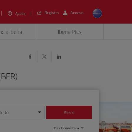
Registro
Acceso
Ayuda
cia Iberia
Iberia Plus
(BER)
dulto
Buscar
o día/mes/año
Más Económica