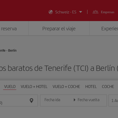
Schweiz - ES
Empresas
 reserva
Preparar el viaje
Experien
rife - Berlín
os baratos de Tenerife (TCI) a Berlín 
VUELO
VUELO + HOTEL
VUELO + COCHE
HOTEL
COCHE
Fecha ida
Fecha vuelta
1
A
Introduce la fecha en formato día/mes/año
Introduce la fecha en format