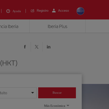
Registro
Acceso
Ayuda
cia Iberia
Iberia Plus
 (HKT)
dulto
Buscar
o día/mes/año
Más Económica