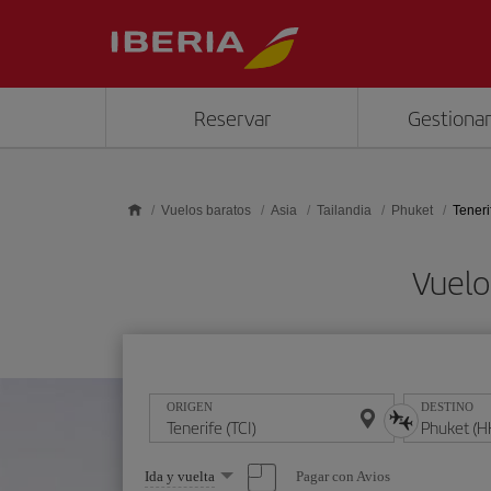
Saltar al contenido principal
Reservar
Gestionar
Vuelos baratos
Asia
Tailandia
Phuket
Teneri
Vuelo
ORIGEN
DESTINO
Seleccione
Pagar con Avios
Ida y vuelta