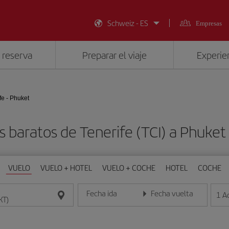
Schweiz - ES
Empresas
 reserva
Preparar el viaje
Experien
fe - Phuket
s baratos de Tenerife (TCI) a Phuket
VUELO
VUELO + HOTEL
VUELO + COCHE
HOTEL
COCHE
Fecha ida
Fecha vuelta
1
A
Introduce la fecha en formato día/mes/año
Introduce la fecha en format