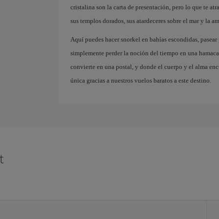
cristalina son la carta de presentación, pero lo que te at
sus templos dorados, sus atardeceres sobre el mar y la a
Aquí puedes hacer snorkel en bahías escondidas, pasear p
simplemente perder la noción del tiempo en una hamaca f
convierte en una postal, y donde el cuerpo y el alma enc
única gracias a nuestros vuelos baratos a este destino.
t