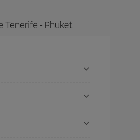
e Tenerife - Phuket
ras con antelación y puedes ser flexible con las
ratos
. Dinos desde dónde vuelas, a dónde
ra días cercanos
, tanto de ida como de vuelta,
gunos
horarios
puede que te hagan ahorrar aún