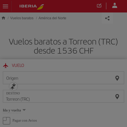
Saltar al contenido principal
Vuelos baratos
América del Norte
Vuelos baratos a Torreon (TRC)
desde 1536 CHF
VUELO
Origen
DESTINO
Seleccione
Ida y vuelta
una
opción
Pagar con Avios