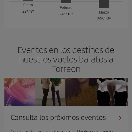
Enero
Febrero
22º
/
9º
Marzo
24º
/
10º
29º
/
13º
Eventos en los destinos de
nuestros vuelos baratos a
Torreon
Consulta los próximos eventos
Conciertos, teatro, festivales, danza... Déjate inspirar por los