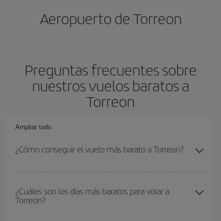
Aeropuerto de Torreon
Preguntas frecuentes sobre
nuestros vuelos baratos a
Torreon
Ampliar todo
¿Cómo conseguir el vuelo más barato a Torreon?
Podrás ahorrar en tu billete de avión y conseguir el vuelo más
barato si evitas temporadas altas, compras con antelación y
¿Cuáles son los días más baratos para volar a
Torreon?
puedes ser flexible con las fechas y horarios de ida y vuelta.
Además, si no tienes decidido un destino concreto para tu viaje,
mira nuestras ofertas y déjate inspirar: seguro que encuentras el